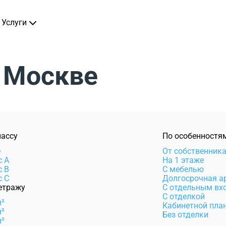
Услуги
 Москве
лассу
По особенностя
e
От собственник
с А
На 1 этаже
с B
С мебелью
с C
Долгосрочная а
етражу
С отдельным вх
С отделкой
м²
Кабинетной пла
м²
Без отделки
м²