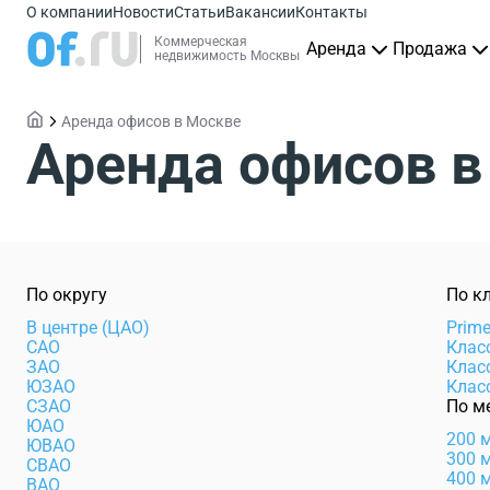
О компании
Новости
Статьи
Вакансии
Контакты
Коммерческая
Аренда
Продажа
недвижимость Москвы
Аренда офисов в Москве
Аренда офисов в
По округу
По к
В центре (ЦАО)
Prim
САО
Клас
ЗАО
Клас
ЮЗАО
Клас
СЗАО
По м
ЮАО
200 
ЮВАО
300 
СВАО
400 
ВАО