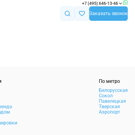
+7 (495) 646-13-46
Заказать звонок
м
По метро
а
Белорусская
Сокол
Павелецкая
ренда
Тверская
одом
Аэропорт
нировки