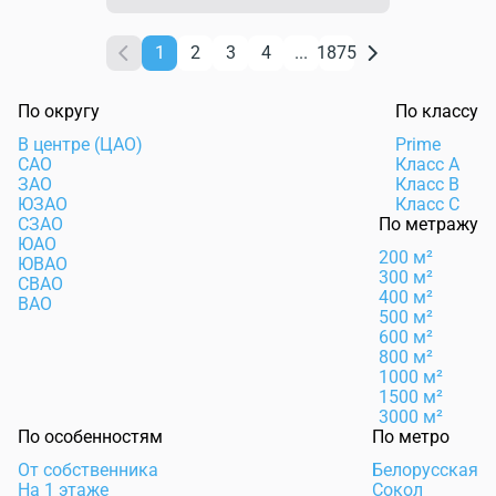
1
2
3
4
...
1875
По округу
По классу
В центре (ЦАО)
Prime
САО
Класс А
ЗАО
Класс B
ЮЗАО
Класс C
СЗАО
По метражу
ЮАО
200 м²
ЮВАО
300 м²
СВАО
400 м²
ВАО
500 м²
600 м²
800 м²
1000 м²
1500 м²
3000 м²
По особенностям
По метро
От собственника
Белорусская
На 1 этаже
Сокол