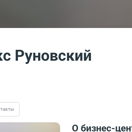
с Руновский
нтакты
О бизнес-цен