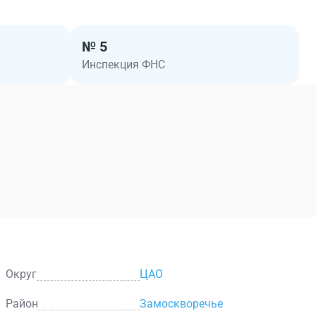
№ 5
Инспекция ФНС
Округ
ЦАО
Район
Замоскворечье