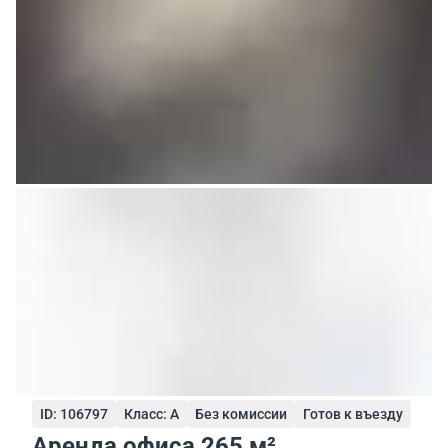
ID: 106797
Класс: A
Без комиссии
Готов к въезду
Аренда офиса 265 м²