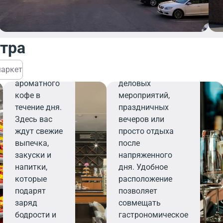
легкого
внимательному
завтрака,
персоналу,
деловой
ресторан станет
нтра
встречи или
вашим надежным
перерыва на
выбором для
аркет
чашечку
организации
ароматного
деловых
кофе в
мероприятий,
течение дня.
праздничных
Здесь вас
вечеров или
ждут свежие
просто отдыха
выпечка,
после
закуски и
напряженного
напитки,
дня. Удобное
которые
расположение
подарят
позволяет
заряд
совмещать
бодрости и
гастрономическое