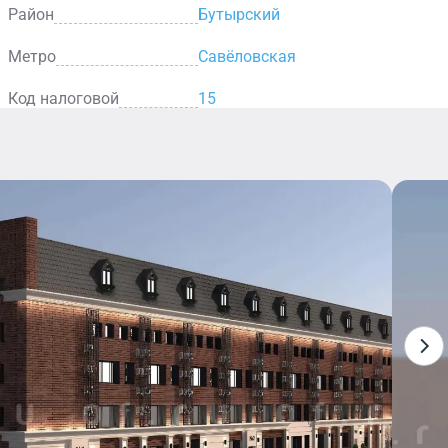
Район
Бутырский
Метро
Савёловская
Код налоговой
15
Столовая
В столовой
представлен
широкий
выбор горячих
блюд, салатов,