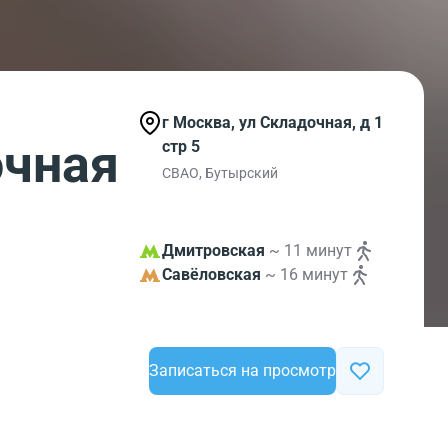
г Москва, ул Складочная, д 1
очная
стр 5
СВАО, Бутырский
Дмитровская
~ 11 минут
Савёловская
~ 16 минут
Записаться на просмотр