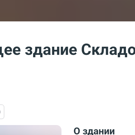
ее здание Склад
ы
О здании