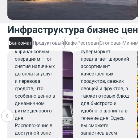
Банкомат
Банкомат
Инфраструктура бизнес це
обеспечивает
Продуктовый
быстрый и
Банкомат
Продуктовый
Кафе
Ресторан
Столовая
Миним
удобный доступ
Современный
к финансовым
супермаркет
операциям — от
предлагает широкий
снятия наличных
ассортимент
до оплаты услуг
качественных
и перевода
продуктов, свежих
средств, что
овощей и фруктов, а
особенно ценно в
также готовых блюд
динамичном
для быстрого и
ритме делового
удобного шопинга в
дня.
течение дня. Здесь
Расположение в
вы сможете
доступной зоне
запастись всем