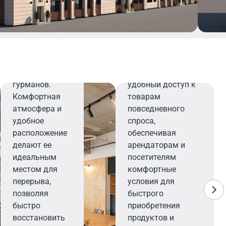
закусок и
напитков,
которые
Минимаркет
порадуют
даже самых
Минимаркет
взыскательных
предлагает
гурманов.
удобный доступ к
Комфортная
товарам
атмосфера и
повседневного
удобное
спроса,
расположение
обеспечивая
делают ее
арендаторам и
идеальным
посетителям
местом для
комфортные
перерыва,
условия для
позволяя
быстрого
быстро
приобретения
восстановить
продуктов и