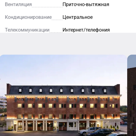
Вентиляция
Приточно-вытяжная
Кондиционирование
Центральное
Телекоммуникации
Интернет/телефония
Кафе
Ресторан
Уютное
кафе — это
Благодаря
идеальное
элегантному
место для
интерьеру и