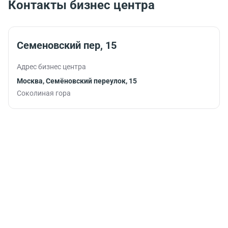
Контакты бизнес центра
комфортной
бодрости и
обстановке.
помогут
продуктив
продолжит
Семеновский пер, 15
работу.
Адрес бизнес центра
Москва, Семёновский переулок, 15
Соколиная гора