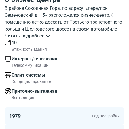
​В районе Соколиная Гора, по адресу «переулок
Семеновский д. 15» расположился бизнес-центр.К
помещению легко доехать от Третьего транспортного
кольца и Щелковского шоссе на своем автомобиле
или городском транспорте. Также без проблем к
Читать подробнее
бизнес-центру можно добраться от метро или
10
железной дороги. Пеший путь от станции метро
Этажность здания
«Семеновская» (синяя ветка московского
Интернет/телефония
метрополитена) займет пять минут, а от станции
Телекоммуникации
«Электрозаводская» (синяя ветка метрополитена) и
Сплит-системы
железнодорожной платформы «Электрозаводская»
Кондиционирование
десять минут.
Десятиэтажное здание бизнес-центра было построено
Приточно-вытяжная
в 2008 году. С общей площадью 14 549 квадратных
Вентиляция
метров, здание было отнесено к коммерческой
недвижимости «С»-класса. Офисные помещения
1979
Год постройки
оборудованы приточно-вытяжной вентиляцией,
которая нагнетает в помещение свежий воздух. Также