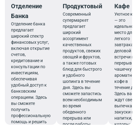
Отделение
Продуктовый
Кафе
Современный
Уютное ка
Банка
супермаркет
— это
Отделение банка
предлагает
идеальное
предлагает
широкий
место для
широкий спектр
ассортимент
легкого
финансовых услуг,
качественных
завтрака,
включая открытие
продуктов, свежих
деловой
счетов,
овощей и фруктов,
встречи ил
кредитование и
а также готовых
перерыва 
консультации по
блюд для быстрого
чашечку
инвестициям,
и удобного
ароматног
обеспечивая
шопинга в течение
кофе в
удобный доступ к
дня. Здесь вы
течение дн
банковским
сможете запастись
Здесь вас
операциям. Здесь
всем необходимым
ждут свеж
вы сможете
во время
выпечка,
получить
обеденного
закуски и
профессиональную
перерыва или
напитки,
помощь и решить
после работы.
которые
все финансовые
подарят
вопросы в
заряд