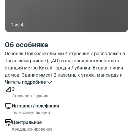
1 из 4
Об особняке
Особняк Подколокольный 4 строение 7 расположен в
Таганском районе (ЦАО) в шаговой доступности от
станций метро Китай-город и Лубянка. Вторая линия
домов. Здание имеет 2 наземных этажа, мансарду и
небольшой подвал. В настоящее время, объект
Читать подробнее
используется под размещение гостиницы на 17
3
номеров. Земельный участок по пятну застройки в
Этажность здания
собственности. Наземная парковка на 2 м/м с торца
Интернет/телефония
дома.
Телекоммуникации
Центральное
Кондиционирование