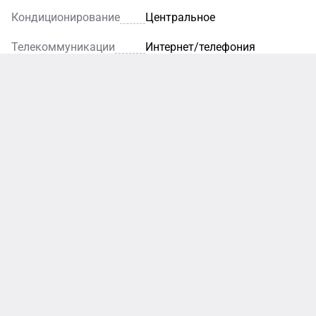
Кондиционирование
Центральное
Телекоммуникации
Интернет/телефония
Кафе
Ресторан
Уютное
кафе — это
Благодаря
идеальное
элегантному
место для
интерьеру и
легкого
внимательному