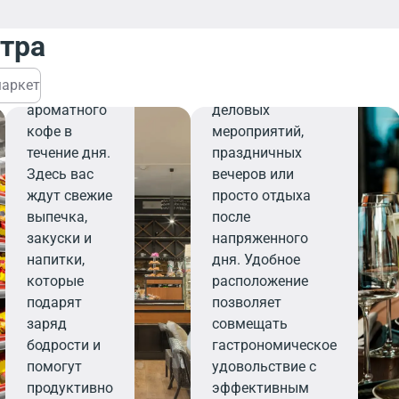
завтрака,
персоналу,
деловой
ресторан станет
нтра
встречи или
вашим надежным
перерыва на
выбором для
аркет
чашечку
организации
ароматного
деловых
кофе в
мероприятий,
течение дня.
праздничных
Здесь вас
вечеров или
ждут свежие
просто отдыха
выпечка,
после
закуски и
напряженного
напитки,
дня. Удобное
которые
расположение
подарят
позволяет
заряд
совмещать
бодрости и
гастрономическое
помогут
удовольствие с
продуктивно
эффективным