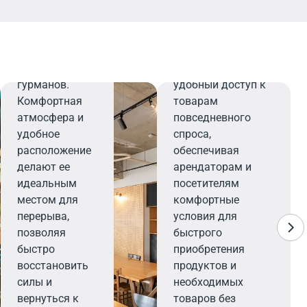
напитков,
которые
Минимаркет
порадуют
даже самых
Минимаркет
взыскательных
предлагает
гурманов.
удобный доступ к
Комфортная
товарам
атмосфера и
повседневного
удобное
спроса,
расположение
обеспечивая
делают ее
арендаторам и
идеальным
посетителям
местом для
комфортные
перерыва,
условия для
позволяя
быстрого
быстро
приобретения
восстановить
продуктов и
силы и
необходимых
вернуться к
товаров без