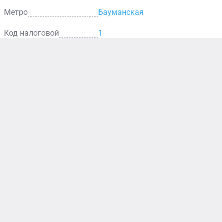
Метро
Бауманская
Код налоговой
1
Столовая
В столовой
представлен
широкий
выбор горячих
блюд, салатов,
закусок и