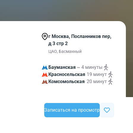
г Москва, Посланников пер,
д 3 стр 2
ЦАО, Басманный
Бауманская
~ 4 минуты
Красносельская
~ 19 минут
Комсомольская
~ 20 минут
Записаться на просмотр