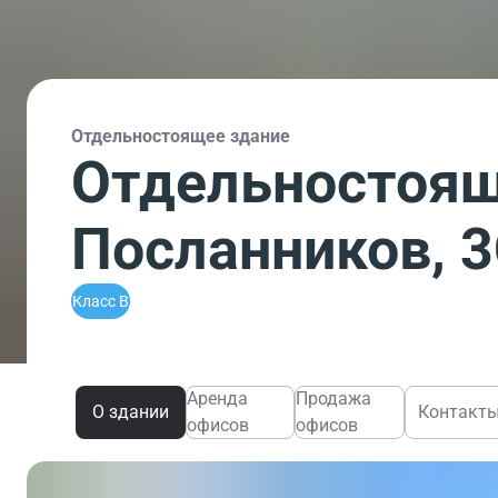
Отдельностоящее здание
Отдельностоящ
Посланников, 
Класс B
Аренда
Продажа
О здании
Контакт
офисов
офисов