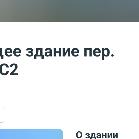
ее здание пер.
3С2
ы
О здании