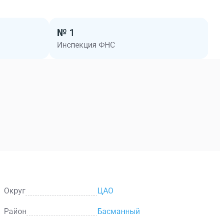
№ 1
Инспекция ФНС
Округ
ЦАО
Район
Басманный