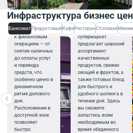
Банкомат
Банкомат
Инфраструктура бизнес це
обеспечивает
Продуктовый
быстрый и
Банкомат
Продуктовый
Кафе
Ресторан
Столовая
Миним
удобный доступ
Современный
к финансовым
супермаркет
операциям — от
предлагает широкий
снятия наличных
ассортимент
до оплаты услуг
качественных
и перевода
продуктов, свежих
средств, что
овощей и фруктов, а
особенно ценно в
также готовых блюд
динамичном
для быстрого и
ритме делового
удобного шопинга в
дня.
течение дня. Здесь
Расположение в
вы сможете
доступной зоне
запастись всем
позволяет
необходимым во
быстро
время обеденного