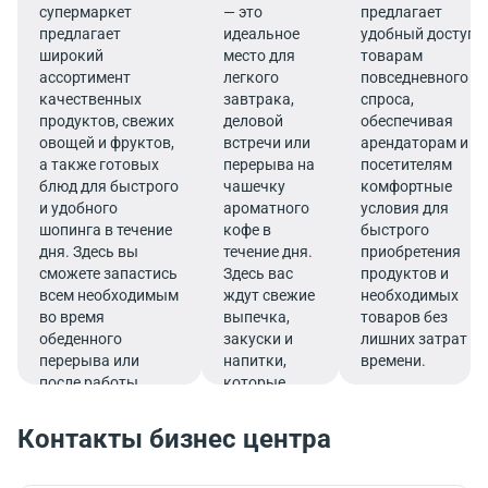
супермаркет
— это
предлагает
предлагает
идеальное
удобный доступ к
широкий
место для
товарам
ассортимент
легкого
повседневного
качественных
завтрака,
спроса,
продуктов, свежих
деловой
обеспечивая
овощей и фруктов,
встречи или
арендаторам и
а также готовых
перерыва на
посетителям
блюд для быстрого
чашечку
комфортные
и удобного
ароматного
условия для
шопинга в течение
кофе в
быстрого
дня. Здесь вы
течение дня.
приобретения
сможете запастись
Здесь вас
продуктов и
всем необходимым
ждут свежие
необходимых
во время
выпечка,
товаров без
обеденного
закуски и
лишних затрат
перерыва или
напитки,
времени.
после работы.
которые
подарят
заряд
Контакты бизнес центра
бодрости и
помогут