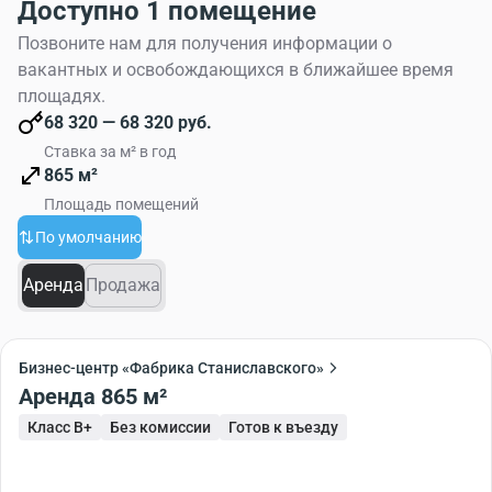
Доступно 1 помещение
системами, включая центральное кондиционирование,
приточно-вытяжную вентиляцию, собственную
Позвоните нам для получения информации о
бойлерную и систему резервного электроснабжения.
вакантных и освобождающихся в ближайшее время
Перемещение между этажами обеспечивают лифты
площадях.
Schindler. Безопасность на территории
68 320 — 68 320 руб.
поддерживается круглосуточной охраной,
Ставка за м² в год
видеонаблюдением и системой контроля доступа.
865 м²
Площадь помещений
Собственная инфраструктура квартала включает
По умолчанию
ресторан, кафе, отделение банка, фитнес-центр и
магазины. Для удобства резидентов и их гостей
Аренда
Продажа
предусмотрены наземная охраняемая парковка и
подземный паркинг.
Бизнес-центр «Фабрика Станиславского»
Аренда 865 м²
Класс B+
Без комиссии
Готов к въезду