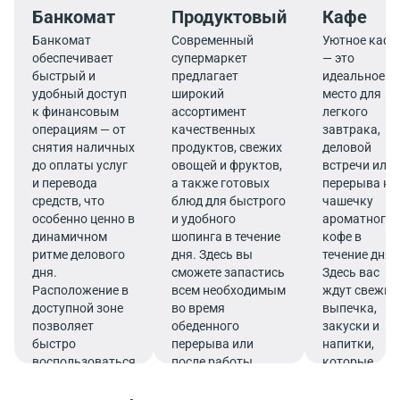
Банкомат
Продуктовый
Кафе
Банкомат
Современный
Уютное кафе
обеспечивает
супермаркет
— это
быстрый и
предлагает
идеальное
удобный доступ
широкий
место для
к финансовым
ассортимент
легкого
операциям — от
качественных
завтрака,
снятия наличных
продуктов, свежих
деловой
до оплаты услуг
овощей и фруктов,
встречи или
и перевода
а также готовых
перерыва на
средств, что
блюд для быстрого
чашечку
особенно ценно в
и удобного
ароматного
динамичном
шопинга в течение
кофе в
ритме делового
дня. Здесь вы
течение дня.
дня.
сможете запастись
Здесь вас
Расположение в
всем необходимым
ждут свежие
доступной зоне
во время
выпечка,
позволяет
обеденного
закуски и
быстро
перерыва или
напитки,
воспользоваться
после работы.
которые
услугами банка.
подарят
заряд