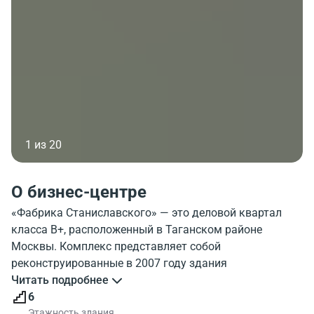
1 из 20
О бизнес-центре
«Фабрика Станиславского» — это деловой квартал
класса B+, расположенный в Таганском районе
Москвы. Комплекс представляет собой
реконструированные в 2007 году здания
золотоканительной фабрики, объединенные в единое
Читать подробнее
деловое пространство с собственной благоустроенной
6
территорией.
Этажность здания