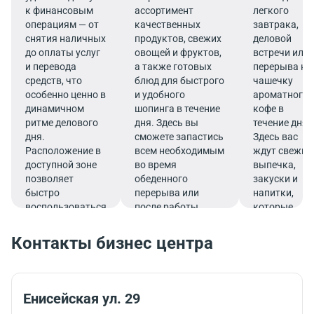
к финансовым
ассортимент
легкого
операциям — от
качественных
завтрака,
снятия наличных
продуктов, свежих
деловой
до оплаты услуг
овощей и фруктов,
встречи или
и перевода
а также готовых
перерыва на
средств, что
блюд для быстрого
чашечку
особенно ценно в
и удобного
ароматного
динамичном
шопинга в течение
кофе в
ритме делового
дня. Здесь вы
течение дня.
дня.
сможете запастись
Здесь вас
Расположение в
всем необходимым
ждут свежие
доступной зоне
во время
выпечка,
позволяет
обеденного
закуски и
быстро
перерыва или
напитки,
воспользоваться
после работы.
которые
услугами банка.
подарят
заряд
Контакты бизнес центра
бодрости и
помогут
продуктивно
продолжить
Енисейская ул. 29
работу.