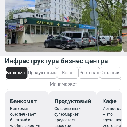
Инфраструктура бизнес центра
Банкомат
Продуктовый
Кафе
Ресторан
Столовая
Минимаркет
Банкомат
Продуктовый
Кафе
Банкомат
Современный
Уютное кафе
обеспечивает
супермаркет
— это
быстрый и
предлагает
идеальное
удобный доступ
широкий
место для