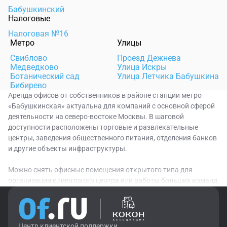
Бабушкинский
Налоговые
Налоговая №16
Метро
Улицы
Свиблово
Проезд Дежнева
Медведково
Улица Искры
Ботанический сад
Улица Летчика Бабушкина
Бибирево
Аренда офисов от собственников в районе станции метро
«Бабушкинская» актуальна для компаний с основной сферой
деятельности на северо-востоке Москвы. В шаговой
доступности расположены торговые и развлекательные
центры, заведения общественного питания, отделения банков
и другие объекты инфраструктуры.
Можно снять офисные помещения открытого типа для
организации клиентского центра или работы больших команд,
а также кабинетные варианты. Доступные площади
представлены в бизнес-центрах, высотных зданиях,
административных помещениях классов B и B+.
Центр клиентской поддержки