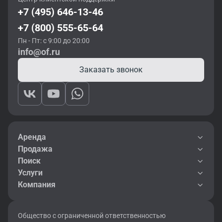
Офисы со свободной планировкой легко адаптируются под
+7 (495) 646-13-46
персональные потребности компании и корпоративный
+7 (800) 555-65-64
стиль. А помещения с типовой отделкой отличаются более
высокой ставкой, но сразу готовы к использованию. В районе
Пн - Пт: с 9:00 до 20:00
метро «Бабушкинская» доступна аренда в строениях без
info@of.ru
собственной парковки, с наземным или подземным
паркингом.
Заказать звонок
Аренда
Продажа
Поиск
Услуги
Компания
Общество с ограниченной ответственностью