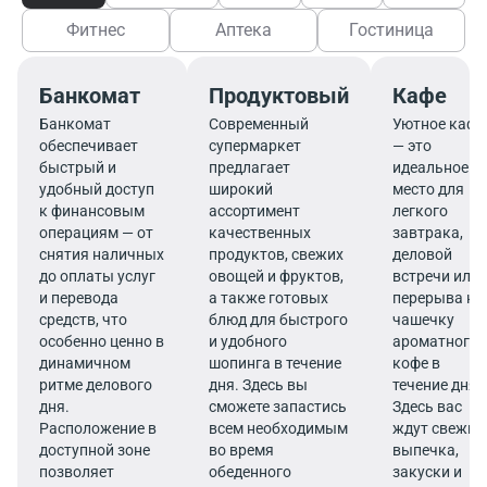
Фитнес
Аптека
Гостиница
Банкомат
Продуктовый
Кафе
Банкомат
Современный
Уютное кафе
обеспечивает
супермаркет
— это
быстрый и
предлагает
идеальное
удобный доступ
широкий
место для
к финансовым
ассортимент
легкого
операциям — от
качественных
завтрака,
снятия наличных
продуктов, свежих
деловой
до оплаты услуг
овощей и фруктов,
встречи или
и перевода
а также готовых
перерыва на
средств, что
блюд для быстрого
чашечку
особенно ценно в
и удобного
ароматного
динамичном
шопинга в течение
кофе в
ритме делового
дня. Здесь вы
течение дня.
дня.
сможете запастись
Здесь вас
Расположение в
всем необходимым
ждут свежие
доступной зоне
во время
выпечка,
позволяет
обеденного
закуски и