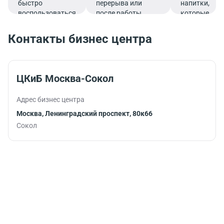
быстро
перерыва или
напитки,
воспользоваться
после работы.
которые
услугами банка.
подарят
заряд
Контакты бизнес центра
бодрости и
помогут
продуктивно
продолжить
ЦКиБ Москва-Сокол
работу.
Адрес бизнес центра
Москва, Ленинградский проспект, 80к66
Сокол