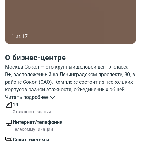
1 из 17
О бизнес-центре
Москва-Сокол — это крупный деловой центр класса
B+, расположенный на Ленинградском проспекте, 80, в
районе Сокол (САО). Комплекс состоит из нескольких
корпусов разной этажности, объединенных общей
территорией и инфраструктурой. Общая площадь
Читать подробнее
комплекса составляет 82 925 кв. м.
14
Этажность здания
Ключевым преимуществом объекта является его
Интернет/телефония
транспортная доступность. Деловой центр находится
Телекоммуникации
в 10 минутах ходьбы от станции метро «Сокол», что
Сплит-системы