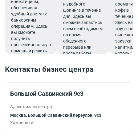
инвестициям,
и удобного
ароматног
обеспечивая
шопинга в течение
кофе в
удобный доступ к
дня. Здесь вы
течение дн
банковским
сможете запастись
Здесь вас
операциям. Здесь
всем необходимым
ждут свеж
вы сможете
во время
выпечка,
получить
обеденного
закуски и
профессиональную
перерыва или
напитки,
помощь и решить
после работы.
которые
все финансовые
подарят
вопросы в
заряд
Контакты бизнес центра
комфортной
бодрости и
обстановке.
помогут
продуктив
продолжит
Большой Саввинский 9с3
работу.
Адрес бизнес центра
Москва, Большой Саввинский переулок, 9с3
Хамовники