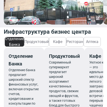
Инфраструктура бизнес центра
Отделение
Продуктовый
Кафе
Ресторан
Аптека
Банка
Отделение
Продуктовый
Кафе
Современный
Уютное ка
Банка
супермаркет
— это
Отделение банка
предлагает
идеальное
предлагает
широкий
место для
широкий спектр
ассортимент
легкого
финансовых услуг,
качественных
завтрака,
включая открытие
продуктов, свежих
деловой
счетов,
овощей и фруктов,
встречи ил
кредитование и
а также готовых
перерыва 
консультации по
блюд для быстрого
чашечку