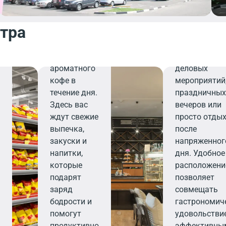
завтрака,
персоналу,
деловой
ресторан ста
нтра
встречи или
вашим наде
перерыва на
выбором дл
чашечку
организации
ароматного
деловых
кофе в
мероприятий
течение дня.
праздничны
Здесь вас
вечеров или
ждут свежие
просто отды
выпечка,
после
закуски и
напряженног
напитки,
дня. Удобное
которые
расположени
подарят
позволяет
заряд
совмещать
бодрости и
гастрономич
помогут
удовольствие
продуктивно
эффективны