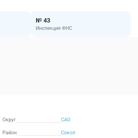
№ 43
Инспекция ФНС
Округ
САО
Район
Сокол