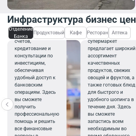
Отделение банка
предлагает
Инфраструктура бизнес це
широкий спектр
Продуктовый
финансовых услуг,
Отделение
Продуктовый
Кафе
Ресторан
Аптека
включая открытие
Современный
Банка
счетов,
супермаркет
кредитование и
предлагает широкий
консультации по
ассортимент
инвестициям,
качественных
обеспечивая
продуктов, свежих
удобный доступ к
овощей и фруктов, а
банковским
также готовых блюд
операциям. Здесь
для быстрого и
вы сможете
удобного шопинга в
получить
течение дня. Здесь
профессиональную
вы сможете
помощь и решить
запастись всем
все финансовые
необходимым во
вопросы в
время обеденного