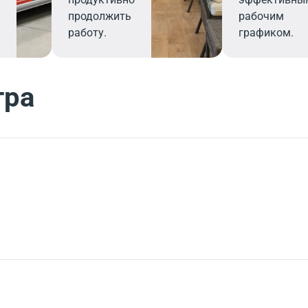
продолжить
рабочим
работу.
графиком.
тра