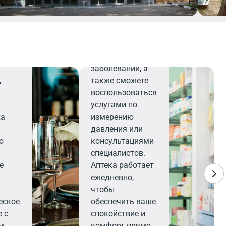
найдете все
нет
необходимое для
жным
поддержания
я
здоровья и
профилактики
заболеваний, а
,
также сможете
х
воспользоваться
услугами по
ха
измерению
давления или
о
консультациями
специалистов.
е
Аптека работает
ежедневно,
чтобы
еское
обеспечить ваше
 с
спокойствие и
м
комфорт прямо