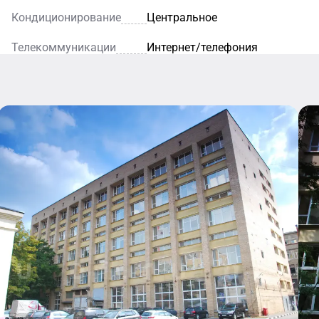
Кондиционирование
Центральное
Телекоммуникации
Интернет/телефония
Кафе
Рестора
Уютное
кафе — это
Благодаря
идеальное
элегантному
место для
интерьеру и
легкого
внимательн