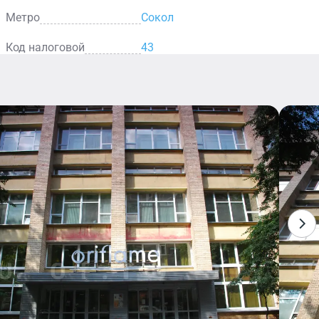
Метро
Сокол
Код налоговой
43
н
Аптека
ому
Здесь вы