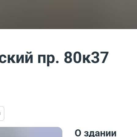
ский пр. 80к37
ы
О здании