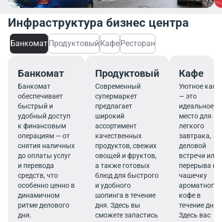
Инфраструктура бизнес центра
Банкомат
Продуктовый
Кафе
Ресторан
Банкомат
Продуктовый
Кафе
Банкомат
Современный
Уютное кафе
обеспечивает
супермаркет
— это
быстрый и
предлагает
идеальное
удобный доступ
широкий
место для
к финансовым
ассортимент
легкого
операциям — от
качественных
завтрака,
снятия наличных
продуктов, свежих
деловой
до оплаты услуг
овощей и фруктов,
встречи или
и перевода
а также готовых
перерыва на
средств, что
блюд для быстрого
чашечку
особенно ценно в
и удобного
ароматного
динамичном
шопинга в течение
кофе в
ритме делового
дня. Здесь вы
течение дня.
дня.
сможете запастись
Здесь вас