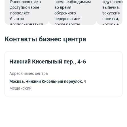
Расположение в
всем необходимым
ждут свежие
доступной зоне
во время
выпечка,
позволяет
обеденного
закуски и
быстро
перерыва или
напитки,
воспользоваться
после работы.
которые
услугами банка.
подарят
заряд
Контакты бизнес центра
бодрости и
помогут
продуктивно
продолжить
Нижний Кисельный пер., 4-6
работу.
Адрес бизнес центра
Москва, Нижний Кисельный переулок, 4
Мещанский