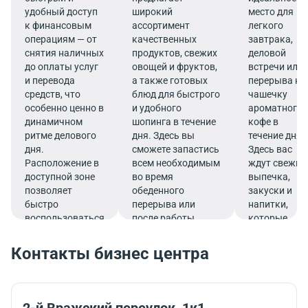
удобный доступ
широкий
место для
к финансовым
ассортимент
легкого
операциям — от
качественных
завтрака,
снятия наличных
продуктов, свежих
деловой
до оплаты услуг
овощей и фруктов,
встречи или
и перевода
а также готовых
перерыва на
средств, что
блюд для быстрого
чашечку
особенно ценно в
и удобного
ароматного
динамичном
шопинга в течение
кофе в
ритме делового
дня. Здесь вы
течение дня.
дня.
сможете запастись
Здесь вас
Расположение в
всем необходимым
ждут свежие
доступной зоне
во время
выпечка,
позволяет
обеденного
закуски и
быстро
перерыва или
напитки,
воспользоваться
после работы.
которые
услугами банка.
подарят
заряд
Контакты бизнес центра
бодрости и
помогут
продуктивно
продолжить
2-й Вражский переулок, 1к1