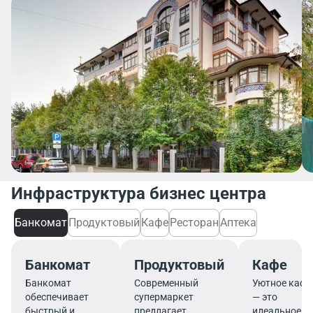
Инфраструктура бизнес центра
Банкомат
Продуктовый
Кафе
Ресторан
Аптека
Банкомат
Продуктовый
Кафе
Банкомат
Современный
Уютное кафе
обеспечивает
супермаркет
— это
быстрый и
предлагает
идеальное