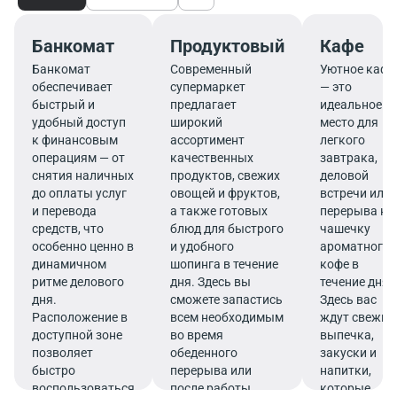
Банкомат
Продуктовый
Кафе
Банкомат
Современный
Уютное кафе
обеспечивает
супермаркет
— это
быстрый и
предлагает
идеальное
удобный доступ
широкий
место для
к финансовым
ассортимент
легкого
операциям — от
качественных
завтрака,
снятия наличных
продуктов, свежих
деловой
до оплаты услуг
овощей и фруктов,
встречи или
и перевода
а также готовых
перерыва на
средств, что
блюд для быстрого
чашечку
особенно ценно в
и удобного
ароматного
динамичном
шопинга в течение
кофе в
ритме делового
дня. Здесь вы
течение дня.
дня.
сможете запастись
Здесь вас
Расположение в
всем необходимым
ждут свежие
доступной зоне
во время
выпечка,
позволяет
обеденного
закуски и
быстро
перерыва или
напитки,
воспользоваться
после работы.
которые