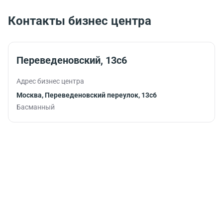
услугами банка.
подарят
заряд
Контакты бизнес центра
бодрости и
помогут
продуктивно
продолжить
Переведеновский, 13с6
работу.
Адрес бизнес центра
Москва, Переведеновский переулок, 13с6
Басманный