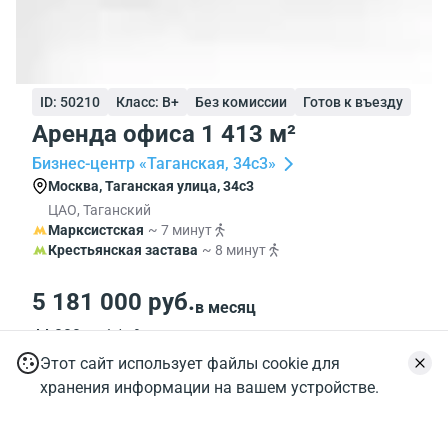
ID: 50210
Класс: B+
Без комиссии
Готов к въезду
Аренда офиса 1 413 м²
Бизнес-центр «Таганская, 34с3»
Москва, Таганская улица, 34с3
ЦАО, Таганский
Марксистская
~ 7 минут
Крестьянская застава
~ 8 минут
5 181 000 руб.
в месяц
44 000 руб./м² в год
Включая НДС
Этот сайт использует файлы cookie для
хранения информации на вашем устройстве.
Назначить просмотр