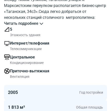
Марксистским переулком располагается бизнес-центр
«Таганская, 34с3».Сюда легко добраться от
нескольких станций столичного метрополитена:
«Марксистской» (желтая ветка),«Крестьянской
Читать подробнее
заставы» (салатовая ветка) и «Таганской»
5
(фиолетовая ветка). Наличном автотранспорте от
Этажность здания
бизнес-центра легко доехать до Садового кольца (2,5
Интернет/телефония
километра), Третьего транспортного кольца (2
Телекоммуникации
километра) и Московской кольцевой автодороги (11
Центральное
километров).
Кондиционирование
Территория бизнес-центра находится за железным
Приточно-вытяжная
ограждением. Современное здание офисного
Вентиляция
комплекса облицовано бежевыми панелями и
стеклом. Его площадь равна 2500 квадратным
2005
Год постройки
метрам. Согласно классификатору объектов
коммерческого назначения, строение получило
класс«В+». Здание оснащено современными
1 813 м²
Общая площадь