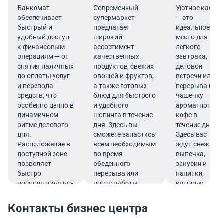
Банкомат
Современный
Уютное кафе
обеспечивает
супермаркет
— это
быстрый и
предлагает
идеальное
удобный доступ
широкий
место для
к финансовым
ассортимент
легкого
операциям — от
качественных
завтрака,
снятия наличных
продуктов, свежих
деловой
до оплаты услуг
овощей и фруктов,
встречи или
и перевода
а также готовых
перерыва на
средств, что
блюд для быстрого
чашечку
особенно ценно в
и удобного
ароматного
динамичном
шопинга в течение
кофе в
ритме делового
дня. Здесь вы
течение дня.
дня.
сможете запастись
Здесь вас
Расположение в
всем необходимым
ждут свежие
доступной зоне
во время
выпечка,
позволяет
обеденного
закуски и
быстро
перерыва или
напитки,
воспользоваться
после работы.
которые
услугами банка.
подарят
заряд
Контакты бизнес центра
бодрости и