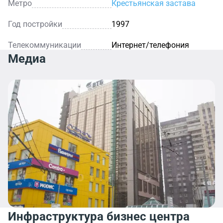
Метро
Крестьянская застава
43» будет важным шагом компании на пути к
развитию своего бизнеса и процветания.
Год постройки
1997
Телекоммуникации
Интернет/телефония
Медиа
Инфраструктура бизнес центра