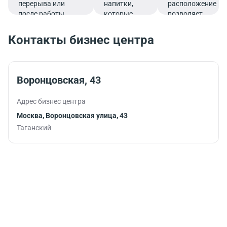
перерыва или
напитки,
расположение
после работы.
которые
позволяет
подарят
совмещать
заряд
гастрономическо
Контакты бизнес центра
бодрости и
удовольствие с
помогут
эффективным
продуктивно
рабочим
продолжить
графиком.
Воронцовская, 43
работу.
Адрес бизнес центра
Москва, Воронцовская улица, 43
Таганский