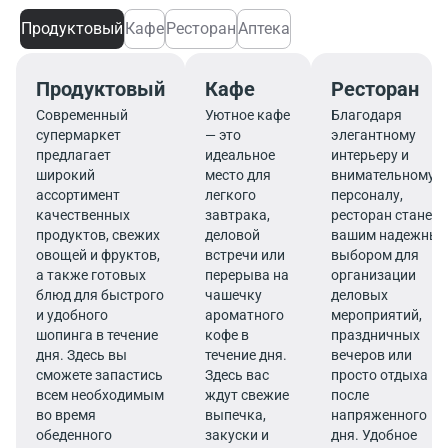
Продуктовый
Кафе
Ресторан
Аптека
Продуктовый
Кафе
Ресторан
Современный
Уютное кафе
Благодаря
супермаркет
— это
элегантному
предлагает
идеальное
интерьеру и
широкий
место для
внимательному
ассортимент
легкого
персоналу,
качественных
завтрака,
ресторан станет
продуктов, свежих
деловой
вашим надежны
овощей и фруктов,
встречи или
выбором для
а также готовых
перерыва на
организации
блюд для быстрого
чашечку
деловых
и удобного
ароматного
мероприятий,
шопинга в течение
кофе в
праздничных
дня. Здесь вы
течение дня.
вечеров или
сможете запастись
Здесь вас
просто отдыха
всем необходимым
ждут свежие
после
во время
выпечка,
напряженного
обеденного
закуски и
дня. Удобное