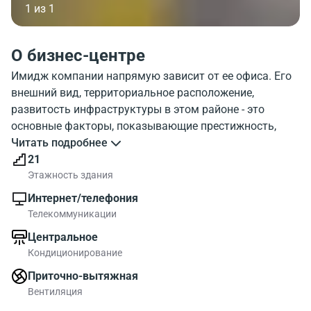
1 из 1
О бизнес-центре
Имидж компании напрямую зависит от ее офиса. Его
внешний вид, территориальное расположение,
развитость инфраструктуры в этом районе - это
основные факторы, показывающие престижность,
состоятельность и желание максимально
Читать подробнее
соответствовать высоким стандартам современного
21
бизнеса.
Этажность здания
Бизнес-центр «Воронцовская, 43» - необыкновенно
Интернет/телефония
привлекательное современное разноуровневое
Телекоммуникации
здание, имеющее угловатую форму и большие
Центральное
оконные пролеты, расположенное в престижном
Кондиционирование
Таганском районе Центрального Административного
округа Москвы. Расположение офиса в таком районе
Приточно-вытяжная
гарантирует очень хорошо развитую инфраструктуру,
Вентиляция
что весьма удобно для бизнеса. Возможны