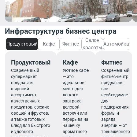
Инфраструктура бизнес центра
Салон
Продуктовый
Кафе
Фитнес
Автомойка
красоты
Продуктовый
Кафе
Фитнес
Современный
Уютное кафе
Современный
супермаркет
— это
фитнес-центр
предлагает
идеальное
предлагает
широкий
место для
все
ассортимент
легкого
необходимое
качественных
завтрака,
для
продуктов, свежих
деловой
поддержания
овощей и фруктов,
встречи или
формы и
а также готовых
перерыва на
заряда
блюд для быстрого
чашечку
энергии — от
и удобного
ароматного
тренажерного