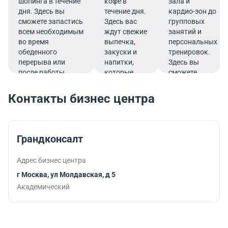
шопинга в течение
кофе в
зала и
дня. Здесь вы
течение дня.
кардио-зон до
сможете запастись
Здесь вас
групповых
всем необходимым
ждут свежие
занятий и
во время
выпечка,
персональных
обеденного
закуски и
тренировок.
перерыва или
напитки,
Здесь вы
после работы.
которые
сможете
подарят
эффективно
заряд
совмещать
Контакты бизнес центра
бодрости и
работу и
помогут
спорт,
продуктивно
тренируясь во
продолжить
время
Грандконсалт
работу.
обеденного
перерыва или
Адрес бизнес центра
после
рабочего дня.
г Москва, ул Молдавская, д 5
Академический