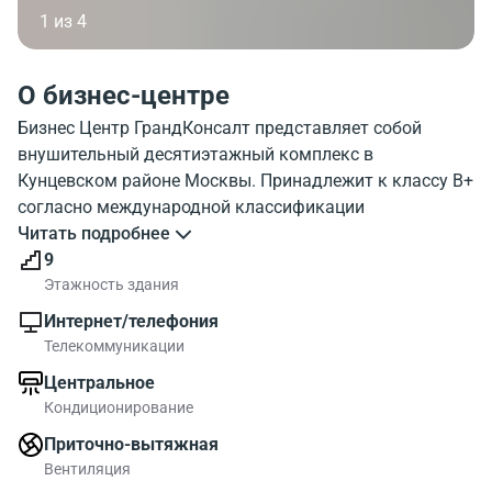
1 из 4
О бизнес-центре
Бизнес Центр ГрандКонсалт представляет собой
внушительный десятиэтажный комплекс в
Кунцевском районе Москвы. Принадлежит к классу В+
согласно международной классификации
коммерческих объектов. Расположен данный БЦ по
Читать подробнее
адресу улица Молдавская д. 5с1, недалеко от улицы
9
Молодогвардейской и Рублевского шоссе, откуда есть
Этажность здания
удобный подъезд к зданию. Внимание, в первую
Интернет/телефония
очередь, привлекает необычный современный фасад
Телекоммуникации
бизнес-центра ГрандКонсалт, который выполнен в
Центральное
серо-коричневых тонах и имеет весьма необычную
Кондиционирование
форму.
Планировка здания – коридорно-кабинетная, в
Приточно-вытяжная
каждом помещении выполнен современный ремонт.
Вентиляция