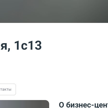
я, 1с13
нтакты
О бизнес-цен