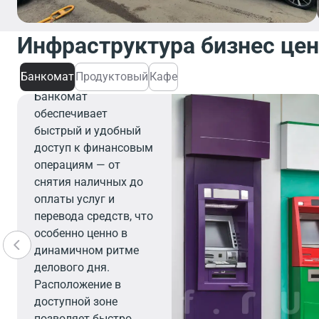
Инфраструктура бизнес це
Банкомат
Банкомат
Продуктовый
Кафе
Банкомат
обеспечивает
быстрый и удобный
доступ к финансовым
операциям — от
снятия наличных до
оплаты услуг и
перевода средств, что
особенно ценно в
динамичном ритме
делового дня.
Расположение в
доступной зоне
позволяет быстро