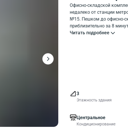
Офисно-складской комплек
недалеко от станции метр
№15. Пешком до офисно-ск
приблизительно за 8 минут
Внешний вид офисно-скла
Читать подробнее
посмотреть на фотографии
офисно-складской комплек
офисно-складского компле
Всего в здании 4800 ква
офисов до 4800.00 метров
хороший выбор для крупн
3
Этажность здания
Центральное
Кондиционирование