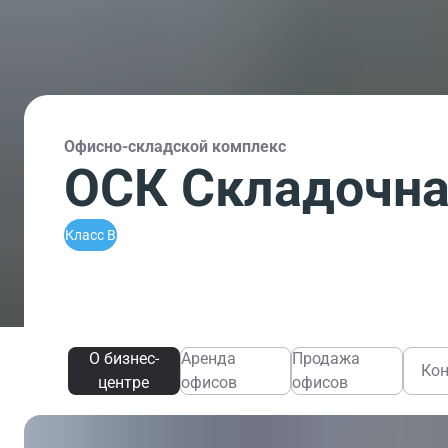
Офисно-складской комплекс
ОСК Складочна
Класс B
О бизнес-
Аренда
Продажа
Ко
центре
офисов
офисов