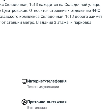
с Складочная, 1с13 находится на Складочной улице,
о Дмитровская. Относится строение к отделению ФНС
ладского комплекса Складочная, 1с13 дорога займет
 от станции метро. В здании 3 этажа, и парковка.
дского комплекса Skladochnaya 1b13 можно
. На московской карте, можно увидеть где находится
с Skladochnaya 1b13. Инфраструктура в районе
кса хорошо развита.
дратных метров коммерческих помещений. Площади
 квадратных. Свободные помещения в объекте -
ой компании.
Интернет/телефония
Телекоммуникации
Приточно-вытяжная
Вентиляция