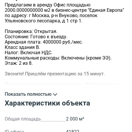
Предлагаем в аренду Офис площадью
2000.0000000000 м2 в бизнес-центре "Единая Европа"
по адресу: г Москва, р-н Внуково, поселок
Ульяновского лесопарка, д 1 стр 1.
Планировка: Открытая.
Состояние: Готово к въезду.
Арендная плата: 4000000 руб./мес.
Класс здания B.
Налог: Включая НДС.
Коммунальные расходы: Включены (кроме ЭЭ).
Этаж: 2 из 8.
Звоните! Пришлём презентацию за 15 минут.
Планировочное решение в подарок. Условия аренды
обсуждаемы.
Показать полностью
>ID объекта - 41822.
Характеристики объекта
Общая площадь
2 000 м²
ID офиса
41822