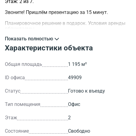
Этаж: 2 из 7.
Звоните! Пришлём презентацию за 15 минут.
Планировочное решение в подарок. Условия аренды
обсуждаемы.
Показать полностью
>ID объекта - 49909.
Характеристики объекта
Общая площадь
1 195 м²
ID офиса
49909
Статус
Готово к въезду
Тип помещения
Офис
Этаж
2
Состояние
Свободно