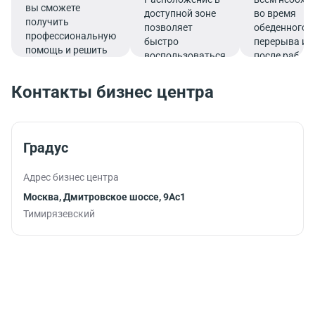
вы сможете
доступной зоне
во время
получить
позволяет
обеденного
профессиональную
быстро
перерыва ил
помощь и решить
воспользоваться
после работ
все финансовые
услугами банка.
вопросы в
Контакты бизнес центра
комфортной
обстановке.
Градус
Адрес бизнес центра
Москва, Дмитровское шоссе, 9Ас1
Тимирязевский