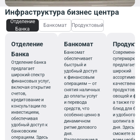
Инфраструктура бизнес центра
Отделение
Банкомат
Продуктовый
Банка
Отделение
Банкомат
Продукт
Банкомат
Современны
Банка
обеспечивает
супермаркет
Отделение банка
быстрый и
предлагает
предлагает
удобный доступ
широкий
широкий спектр
к финансовым
ассортимент
финансовых услуг,
операциям — от
качественны
включая открытие
снятия наличных
продуктов, 
счетов,
до оплаты услуг
овощей и фр
кредитование и
и перевода
а также гот
консультации по
средств, что
блюд для бы
инвестициям,
особенно ценно в
и удобного
обеспечивая
динамичном
шопинга в те
удобный доступ к
ритме делового
дня. Здесь в
банковским
дня.
сможете зап
операциям. Здесь
Расположение в
всем необх