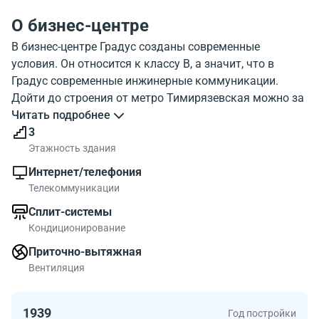
О бизнес-центре
В бизнес-центре Градус созданы современные
условия. Он относится к классу B, а значит, что в
Градус современные инжинерные коммуникации.
Дойти до строения от метро Тимирязевская можно за
несколько минут. На фото, показано как выглядит
Читать подробнее
бизнес-центр Gradus. С какими объектами расположен
3
бизнес-центр Градус можно посмотреть на карте.
Этажность здания
Градус обладает хорошей инфраструктурой.
Интернет/телефония
Посмотрите расположение бизнес-центр на карте, и
Телекоммуникации
инфраструктуру района около бизнес-центра.
Сплит-системы
Относится здание к классу B поэтому работать в БЦ
Кондиционирование
Градус будет комфортно. Метраж помещений в БЦ до
267.00 квадратных метров. Градус подходит тем кто
Приточно-вытяжная
ценит современные офисы.
Вентиляция
1939
Год постройки