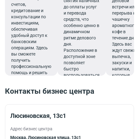
снятия наличных
деловой
счетов,
до оплаты услуг
встречи или
кредитование и
и перевода
перерыва на
консультации по
средств, что
чашечку
инвестициям,
особенно ценно в
ароматного
обеспечивая
динамичном
кофе в
удобный доступ к
ритме делового
течение дня.
банковским
дня.
Здесь вас
операциям. Здесь
Расположение в
ждут свежие
вы сможете
доступной зоне
выпечка,
получить
позволяет
закуски и
профессиональную
быстро
напитки,
помощь и решить
воспользоваться
которые
все финансовые
услугами банка.
подарят
вопросы в
заряд
Контакты бизнес центра
комфортной
бодрости и
обстановке.
помогут
продуктивно
продолжить
Люсиновская, 13с1
работу.
Адрес бизнес центра
Москва, Люсиновская улица, 13с1