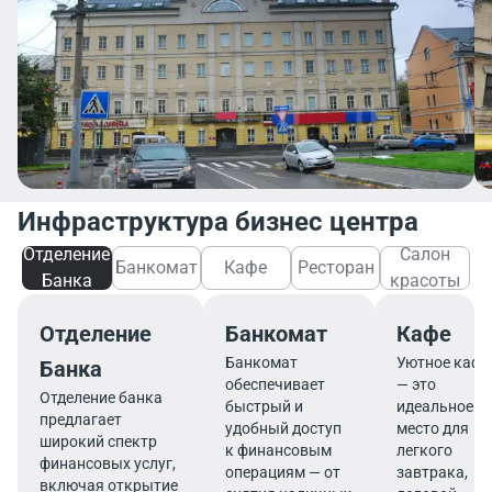
Инфраструктура бизнес центра
Отделение
Салон
Банкомат
Кафе
Ресторан
Банка
красоты
Отделение
Банкомат
Кафе
Банкомат
Уютное кафе
Банка
обеспечивает
— это
Отделение банка
быстрый и
идеальное
предлагает
удобный доступ
место для
широкий спектр
к финансовым
легкого
финансовых услуг,
операциям — от
завтрака,
включая открытие