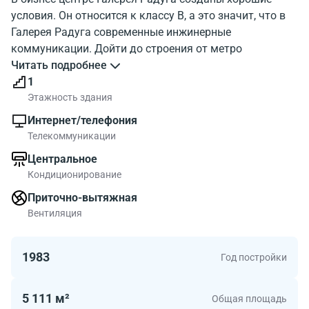
условия. Он относится к классу B, а это значит, что в
Галерея Радуга современные инжинерные
коммуникации. Дойти до строения от метро
Сходненская можно за несколько минут. Объект
Читать подробнее
Галерея Радуга , этажей 1, парковка. На изображении
1
показан внешний облик здания. Окружение бизнес-
Этажность здания
центра Gallery Radyga хорошо показано на карте.
Интернет/телефония
Около БЦ есть много объектов инфраструктуры
Телекоммуникации
Площади офисов от 100.00 до 198.00 м2.
Центральное
Коммерческие помещения в БЦ - выгодный вариант
Кондиционирование
для средней по размеру компании.
Приточно-вытяжная
Вентиляция
1983
Год постройки
5 111 м²
Общая площадь