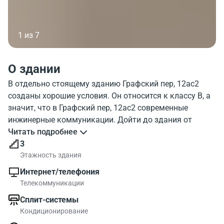
1 из 7
О здании
В отдельно стоящему зданию Графский пер, 12ас2
созданы хорошие условия. Он относится к классу B, а
значит, что в Графский пер, 12ас2 современные
инжинерные коммуникации. Дойти до здания от
метро Алексеевская можно достаточно быстро.
Читать подробнее
Этажность здания - 3 этажа. Можно воспользоваться
3
парковкой. Посмотрите изображение отдельно
Этажность здания
стоящему зданию Grafsky 12ab2. На карте Москвы
Интернет/телефония
указано месторасположение объекта. Графский пер,
Телекоммуникации
12ас2 находится в районе с современной
Сплит-системы
инфраструктурой.
Кондиционирование
Относится здание к классу B поэтому работать в БЦ