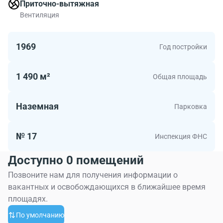
Графский пер, 12ас2 будет комфортно. Общая
Приточно-вытяжная
площадь здания 1493 м2. Метраж офисов в БЦ до
Вентиляция
879.00 квадратных метров. Если Вы выбираете
офисное помещение в Москве обратите внимание на
1969
Год постройки
БЦ Графский пер, 12ас2.
1 490 м²
Общая площадь
Наземная
Парковка
№ 17
Инспекция ФНС
Доступно 0 помещений
Позвоните нам для получения информации о
вакантных и освобождающихся в ближайшее время
площадях.
По умолчанию