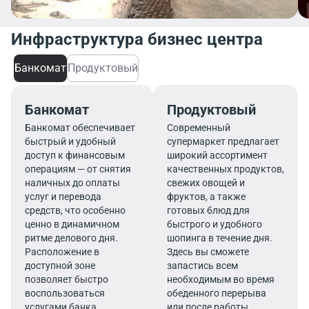
Инфраструктура бизнес центра
Банкомат
Продуктовый
Банкомат
Продуктовый
Банкомат обеспечивает
Современный
быстрый и удобный
супермаркет предлагает
доступ к финансовым
широкий ассортимент
операциям — от снятия
качественных продуктов,
наличных до оплаты
свежих овощей и
услуг и перевода
фруктов, а также
средств, что особенно
готовых блюд для
ценно в динамичном
быстрого и удобного
ритме делового дня.
шопинга в течение дня.
Расположение в
Здесь вы сможете
доступной зоне
запастись всем
позволяет быстро
необходимым во время
воспользоваться
обеденного перерыва
услугами банка.
или после работы.