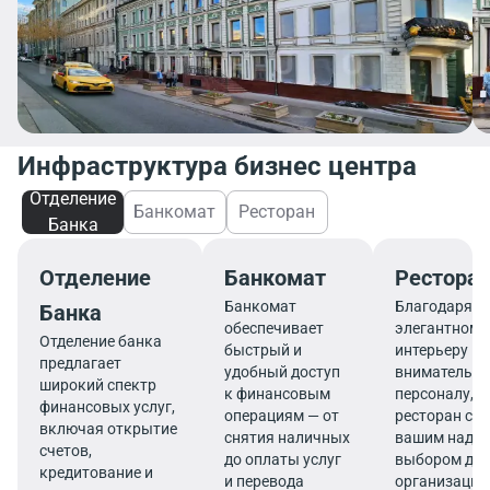
Инфраструктура бизнес центра
Отделение
Банкомат
Ресторан
Банка
Отделение
Банкомат
Рестора
Банкомат
Благодаря
Банка
обеспечивает
элегантному
Отделение банка
быстрый и
интерьеру и
предлагает
удобный доступ
внимательн
широкий спектр
к финансовым
персоналу,
финансовых услуг,
операциям — от
ресторан ста
включая открытие
снятия наличных
вашим наде
счетов,
до оплаты услуг
выбором дл
кредитование и
и перевода
организации