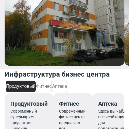
Инфраструктура бизнес центра
Продуктовый
Фитнес
Аптека
Продуктовый
Фитнес
Аптека
Современный
Современный
Здесь вы найде
супермаркет
фитнес-центр
все необходимо
предлагает
предлагает
для
широкий
все
поддержания