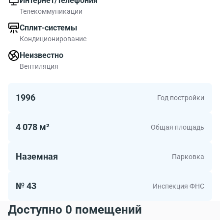
Интернет/телефония
bul'var 15A хорошо видно на карте. Рядом с бизнес-
Телекоммуникации
центром есть много объектов инфраструктуры
Сплит-системы
Кондиционирование
В БЦ Коптевский бульвар, 15А есть офисы площадью
до 1303.00 квадратных метров. Коптевский бульвар,
Неизвестно
15А для тех кто ценит приемлемую стоимость.
Вентиляция
1996
Год постройки
4 078 м²
Общая площадь
Наземная
Парковка
№ 43
Инспекция ФНС
Доступно 0 помещений