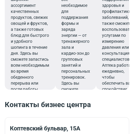
ассортимент
необходимое
здоровья и
качественных
для
профилактики
продуктов, свежих
поддержания
заболеваний, а
овощей и фруктов,
формы и
также сможете
а также готовых
заряда
воспользовать
блюд для быстрого
энергии — от
услугами по
и удобного
тренажерного
измерению
шопинга в течение
зала и
давления или
дня. Здесь вы
кардио-зон до
консультациям
сможете запастись
групповых
специалистов.
всем необходимым
занятий и
Аптека работае
во время
персональных
ежедневно,
обеденного
тренировок.
чтобы
перерыва или
Здесь вы
обеспечить ваш
после работы.
сможете
спокойствие и
эффективно
комфорт прямо 
совмещать
деловом ритме
Контакты бизнес центра
работу и
жизни.
спорт,
тренируясь во
время
Коптевский бульвар, 15А
обеденного