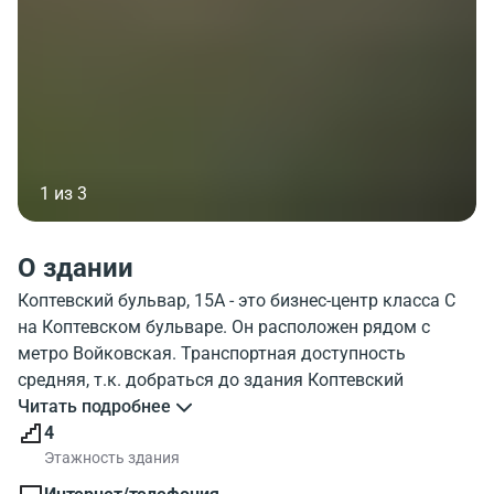
1 из 3
О здании
Коптевский бульвар, 15А - это бизнес-центр класса C
на Коптевском бульваре. Он расположен рядом с
метро Войковская. Транспортная доступность
средняя, т.к. добраться до здания Коптевский
бульвар, 15А можно на транспорте приблизительно за
Читать подробнее
10 минут. Объект Коптевский бульвар, 15А , этажей 4,
4
паркинг. На изображении хорошо виден внешний
Этажность здания
облик строения. Окружение бизнес-центра Koptevskiy