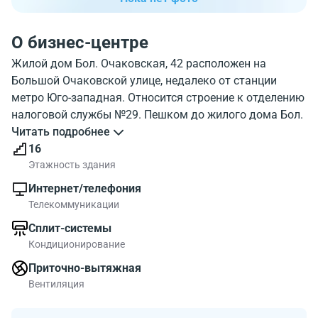
О бизнес-центре
Жилой дом Бол. Очаковская, 42 расположен на
Большой Очаковской улице, недалеко от станции
метро Юго-западная. Относится строение к отделению
налоговой службы №29. Пешком до жилого дома Бол.
Очаковская, 42 можно добраться приблизительно за
Читать подробнее
10 минут от метро. На фото, показано как выглядит
16
жилой дом Bol Ochakovskaja 42. С какими зданиями
Этажность здания
расположен жилой дом Бол. Очаковская, 42 можно
Интернет/телефония
посмотреть на карте. Бол. Очаковская, 42 обладает
Телекоммуникации
развитой инфраструктурой. Посмотрите где находится
Сплит-системы
жилой дом на карте, и учреждения района рядом.
Кондиционирование
Общая площадь 19400 м2. Свободные площади в
бизнес-центре - хороший вариант для крупной
Приточно-вытяжная
компании.
Вентиляция