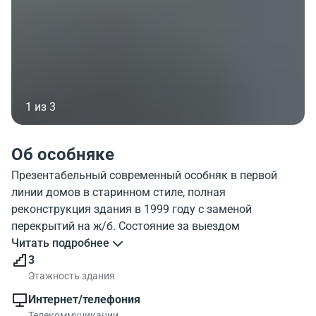
1 из 3
Об особняке
Презентабельный современный особняк в первой
линии домов в старинном стиле, полная
реконструкция здания в 1999 году с заменой
перекрытий на ж/б. Состояние за выездом
арендаторов. Косметика за счет собственника по
Читать подробнее
запросу арендаторов (возможно перенесение
3
перегородок), выбор цвета пола и прочее. Парковка
Этажность здания
наземная на 3 м/м, подземная до 5 м/м. Высота
Интернет/телефония
потолков 3,2 м. Планировка смешанная. Фактическая
Телекоммуникации