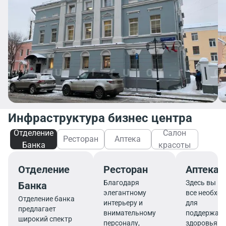
Инфраструктура бизнес центра
Отделение
Салон
Ресторан
Аптека
Банка
красоты
Отделение
Ресторан
Аптека
Благодаря
Здесь вы на
Банка
элегантному
все необхо
Отделение банка
интерьеру и
для
предлагает
внимательному
поддержан
широкий спектр
персоналу,
здоровья и