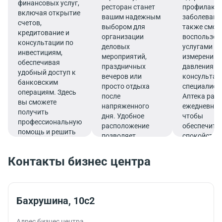
финансовых услуг,
ресторан станет
профилакт
включая открытие
вашим надежным
заболеваний
счетов,
выбором для
также смож
кредитование и
организации
воспользов
консультации по
деловых
услугами по
инвестициям,
мероприятий,
измерению
обеспечивая
праздничных
давления и
удобный доступ к
вечеров или
консультац
банковским
просто отдыха
специалист
операциям. Здесь
после
Аптека раб
вы сможете
напряженного
ежедневно,
получить
дня. Удобное
чтобы
профессиональную
расположение
обеспечить
помощь и решить
позволяет
спокойстви
все финансовые
совмещать
комфорт пр
вопросы в
гастрономическое
деловом ри
Контакты бизнес центра
комфортной
удовольствие с
жизни.
обстановке.
эффективным
рабочим
графиком.
Бахрушина, 10с2
Адрес бизнес центра