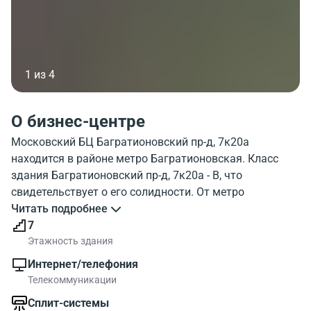
1 из 4
О бизнес-центре
Московский БЦ Багратионовский пр-д, 7к20а
находится в районе метро Багратионовская. Класс
здания Багратионовский пр-д, 7к20а - B, что
свидетельствует о его солидности. От метро
Багратионовская до бизнес-центра всего 7 минут
Читать подробнее
пешком. Объект Багратионовский пр-д, 7к20а
7
оборудован лифтами, этажей 7, парковка. На
Этажность здания
фотографии хорошо виден внешний облик здания.
Интернет/телефония
Окружение бизнес-центра Bagrationovsky proezd 7b20a
Телекоммуникации
хорошо показано на карте. Рядом с бизнес-центром
Сплит-системы
есть много объектов инфраструктуры