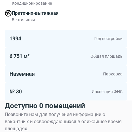
Кондиционирование
Относится здание к классу B поэтому работать в БЦ
Багратионовский пр-д, 7к20а будет комфортно.
Приточно-вытяжная
Метраж помещений в БЦ от 106.00 до 130.00
Вентиляция
квадратных метров. Бизнес-центр Багратионовский
пр-д, 7к20а для тех кто предпочитает современные
1994
Год постройки
офисы.
6 751 м²
Общая площадь
Наземная
Парковка
№ 30
Инспекция ФНС
Доступно 0 помещений
Позвоните нам для получения информации о
вакантных и освобождающихся в ближайшее время
площадях.