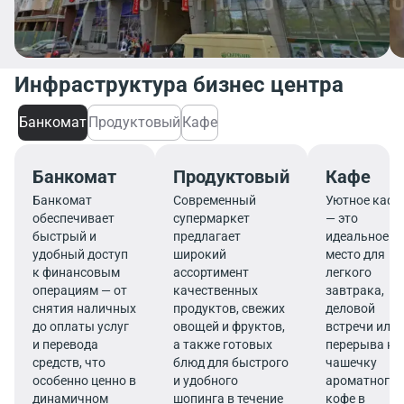
Инфраструктура бизнес центра
Банкомат
Продуктовый
Кафе
Банкомат
Продуктовый
Кафе
Банкомат
Современный
Уютное кафе
обеспечивает
супермаркет
— это
быстрый и
предлагает
идеальное
удобный доступ
широкий
место для
к финансовым
ассортимент
легкого
операциям — от
качественных
завтрака,
снятия наличных
продуктов, свежих
деловой
до оплаты услуг
овощей и фруктов,
встречи или
и перевода
а также готовых
перерыва на
средств, что
блюд для быстрого
чашечку
особенно ценно в
и удобного
ароматного
динамичном
шопинга в течение
кофе в