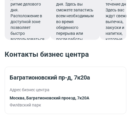
ритме делового
дня. Здесь вы
течение дня.
дня.
сможете запастись
Здесь вас
Расположение в
всем необходимым
ждут свежие
доступной зоне
во время
выпечка,
позволяет
обеденного
закуски и
быстро
перерыва или
напитки,
воспользоваться
после работы.
которые
услугами банка.
подарят
заряд
Контакты бизнес центра
бодрости и
помогут
продуктивно
продолжить
Багратионовский пр-д, 7к20а
работу.
Адрес бизнес центра
Москва, Багратионовский проезд, 7к20А
Филёвский парк