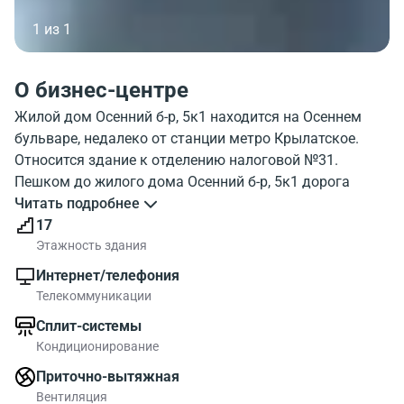
1 из 1
О бизнес-центре
Жилой дом Осенний б-р, 5к1 находится на Осеннем
бульваре, недалеко от станции метро Крылатское.
Относится здание к отделению налоговой №31.
Пешком до жилого дома Осенний б-р, 5к1 дорога
займет приблизительно за 1 минута от станции метро.
Читать подробнее
В объекте 17 этажей, и парковка. Внешний вид жилого
17
дома Osennij b-r 5b1 можно посмотреть на фото. На
Этажность здания
карте, можно ознакомиться с районом где находится
Интернет/телефония
жилой дом Osennij b-r 5b1. Инфраструктура в районе
Телекоммуникации
жилого дома хорошо развита.
Сплит-системы
Общая площадь 26062 метров квадратных. Жилой
Кондиционирование
дом Осенний б-р, 5к1 выбирают те кто ценит
современные офисы.
Приточно-вытяжная
Вентиляция