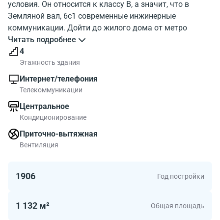
условия. Он относится к классу B, а значит, что в
Земляной вал, 6с1 современные инжинерные
коммуникации. Дойти до жилого дома от метро
Курская можно достаточно быстро. Этажность
Читать подробнее
здания - 4 этажа. Можно воспользоваться паркингом.
4
Посмотрите фото жилого дома Zemlyanoy Val, 6b1. На
Этажность здания
карте города отображено месторасположение
Интернет/телефония
объекта. Земляной вал, 6с1 находится в районе с
Телекоммуникации
развитой инфраструктурой.
Центральное
В БЦ Земляной вал, 6с1 есть офисы площадью до
Кондиционирование
458.00 квадратных метров. Офисные помещения в
данном БЦ - подходящий выбор для московской
Приточно-вытяжная
компании.
Вентиляция
1906
Год постройки
1 132 м²
Общая площадь