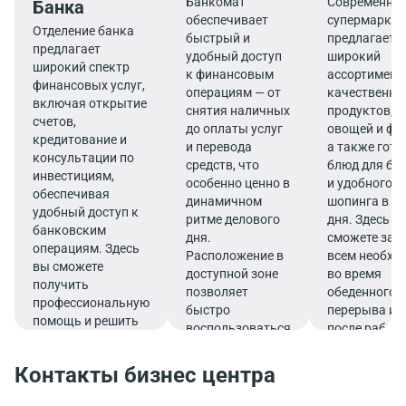
Банкомат
Современны
Банка
обеспечивает
супермаркет
Отделение банка
быстрый и
предлагает
предлагает
удобный доступ
широкий
широкий спектр
к финансовым
ассортимент
финансовых услуг,
операциям — от
качественны
включая открытие
снятия наличных
продуктов, 
счетов,
до оплаты услуг
овощей и фр
кредитование и
и перевода
а также гот
консультации по
средств, что
блюд для бы
инвестициям,
особенно ценно в
и удобного
обеспечивая
динамичном
шопинга в те
удобный доступ к
ритме делового
дня. Здесь в
банковским
дня.
сможете зап
операциям. Здесь
Расположение в
всем необх
вы сможете
доступной зоне
во время
получить
позволяет
обеденного
профессиональную
быстро
перерыва ил
помощь и решить
воспользоваться
после работ
все финансовые
услугами банка.
вопросы в
Контакты бизнес центра
комфортной
обстановке.