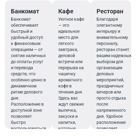
Банкомат
Кафе
Ресторан
Банкомат
Уютное кафе
Благодаря
обеспечивает
— это
элегантному
быстрый и
идеальное
интерьеру и
удобный доступ
место для
внимательному
к финансовым
легкого
персоналу,
операциям — от
завтрака,
ресторан станет
снятия наличных
деловой
вашим надежным
до оплаты услуг
встречи или
выбором для
и перевода
перерыва на
организации
средств, что
чашечку
деловых
особенно ценно в
ароматного
мероприятий,
динамичном
кофе в
праздничных
ритме делового
течение дня.
вечеров или
дня.
Здесь вас
просто отдыха
Расположение в
ждут свежие
после
доступной зоне
выпечка,
напряженного
позволяет
закуски и
дня. Удобное
быстро
напитки,
расположение
воспользоваться
которые
позволяет
услугами банка.
подарят
совмещать