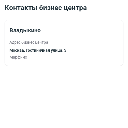
заряд
гастрономическое
Контакты бизнес центра
бодрости и
удовольствие с
помогут
эффективным
продуктивно
рабочим
продолжить
графиком.
Владыкино
работу.
Адрес бизнес центра
Москва, Гостиничная улица, 5
Марфино