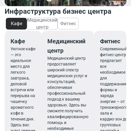
Инфраструктура бизнес центра
Медицинский
Кафе
Фитнес
центр
Кафе
Медицинский
Фитнес
Уютное кафе
Современный
центр
— это
фитнес-центр
Медицинский центр
идеальное
предлагает
предоставляет
место для
все
широкий спектр
легкого
необходимое
медицинских услуг и
завтрака,
для
консультаций,
деловой
поддержания
обеспечивая
встречи или
формы и
профессиональный
перерыва на
заряда
подход к вашему
чашечку
энергии — от
здоровью. Здесь вы
ароматного
тренажерного
сможете получить
кофе в
зала и
квалифицированную
течение дня.
кардио-зон до
помощь и
Здесь вас
групповых
необходимые
ждут свежие
занятий и