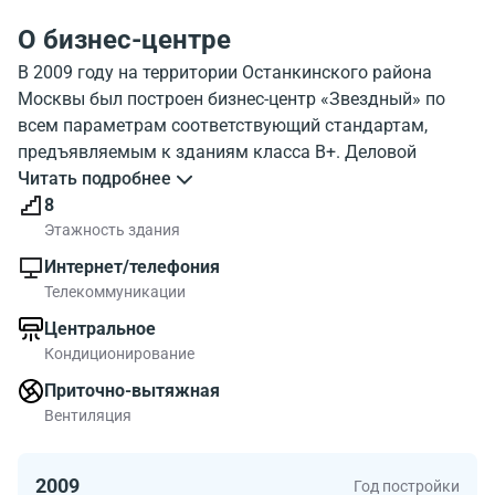
О бизнес-центре
В 2009 году на территории Останкинского района
Москвы был построен бизнес-центр «Звездный» по
всем параметрам соответствующий стандартам,
предъявляемым к зданиям класса В+. Деловой
комплекс находится по адресу Аргуновская улица, 5.
Читать подробнее
Район является одним из известных в столице, здесь
8
сосредоточена деловая активность, находятся
Этажность здания
важнейшие объекты телевещания.
Интернет/телефония
8-ми этажный деловой комплекс находится
Телекоммуникации
неподалеку от станций метро «ВДНХ» и
Центральное
«Алексеевская». В непосредственной близости от
Кондиционирование
здания находятся остановки общественного
транспорта. Неподалеку расположена
Приточно-вытяжная
железнодорожная станция «Останкино». На личном
Вентиляция
автотранспорте можно добраться до офисного здания
с проспекта Мира. Рядом также пролегает известная
2009
Год постройки