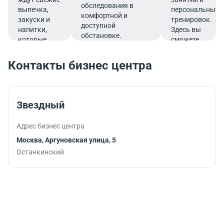
обследования в
выпечка,
персональных
комфортной и
закуски и
тренировок.
доступной
напитки,
Здесь вы
обстановке.
которые
сможете
подарят
эффективно
заряд
совмещать
Контакты бизнес центра
бодрости и
работу и
помогут
спорт,
продуктивно
тренируясь во
продолжить
время
Звездный
работу.
обеденного
перерыва или
Адрес бизнес центра
после
рабочего дня.
Москва, Аргуновская улица, 5
Останкинский