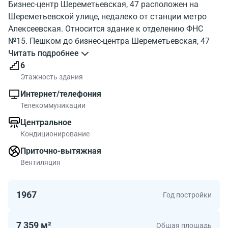
Бизнес-центр Шереметьевская, 47 расположен на
Шереметьевской улице, недалеко от станции метро
Алексеевская. Относится здание к отделению ФНС
№15. Пешком до бизнес-центра Шереметьевская, 47
дорога займет приблизительно за 9 минут от станции
Читать подробнее
метро. На фото, показано как выглядит бизнес-центр
6
Sheremetevskaya 47. С какими зданиями соседствует
Этажность здания
бизнес-центр Шереметьевская, 47 можно узнать на
Интернет/телефония
карте. Шереметьевская, 47 обладает хорошей
Телекоммуникации
инфраструктурой. Посмотрите расположение бизнес-
Центральное
центр на карте, и объекты района около бизнес-
Кондиционирование
центра.
Относится здание к классу B поэтому работать в БЦ
Приточно-вытяжная
Шереметьевская, 47 будет комфортно. Общая
Вентиляция
площадь здания 7359 м2. Метраж офисов в БЦ до
285.00 метров квадратных. Шереметьевская, 47 для
1967
Год постройки
тех кто ценит современные офисы.
7 359 м²
Общая площадь