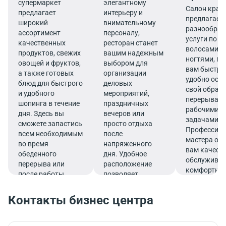
супермаркет
элегантному
Салон крас
предлагает
интерьеру и
предлагает
широкий
внимательному
разнообраз
ассортимент
персоналу,
услуги по ух
качественных
ресторан станет
волосами, 
продуктов, свежих
вашим надежным
ногтями, п
овощей и фруктов,
выбором для
вам быстро
а также готовых
организации
удобно осв
блюд для быстрого
деловых
свой образ 
и удобного
мероприятий,
перерывах 
шопинга в течение
праздничных
рабочими
дня. Здесь вы
вечеров или
задачами.
сможете запастись
просто отдыха
Профессио
всем необходимым
после
мастера об
во время
напряженного
вам качест
обеденного
дня. Удобное
обслуживан
перерыва или
расположение
комфортно
после работы.
позволяет
атмосфере.
совмещать
гастрономическое
Контакты бизнес центра
удовольствие с
эффективным
рабочим