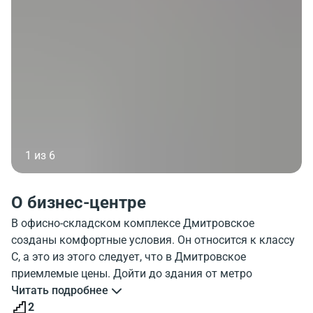
1 из 6
О бизнес-центре
В офисно-складском комплексе Дмитровское
созданы комфортные условия. Он относится к классу
C, а это из этого следует, что в Дмитровское
приемлемые цены. Дойти до здания от метро
Петровско-Разумовская можно достаточно быстро.
Читать подробнее
Объект Дмитровское , этажей 2, парковка. На
2