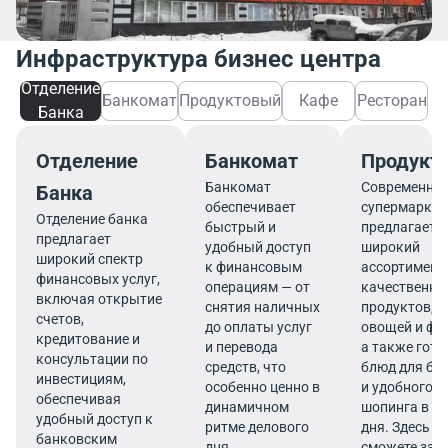
Инфраструктура бизнес центра
Отделение
Банкомат
Продуктовый
Кафе
Ресторан
Банка
Отделение
Банкомат
Продукт
Банкомат
Современны
Банка
обеспечивает
супермаркет
Отделение банка
быстрый и
предлагает
предлагает
удобный доступ
широкий
широкий спектр
к финансовым
ассортимент
финансовых услуг,
операциям — от
качественны
включая открытие
снятия наличных
продуктов, 
счетов,
до оплаты услуг
овощей и фр
кредитование и
и перевода
а также гот
консультации по
средств, что
блюд для бы
инвестициям,
особенно ценно в
и удобного
обеспечивая
динамичном
шопинга в те
удобный доступ к
ритме делового
дня. Здесь в
банковским
дня.
сможете зап