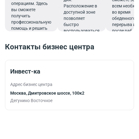
операциям. Здесь
Расположение в
всем необх
вы сможете
доступной зоне
во время
получить
позволяет
обеденного
профессиональную
быстро
перерыва ил
помощь и решить
воспользоваться
после работ
все финансовые
услугами банка.
вопросы в
Контакты бизнес центра
комфортной
обстановке.
Инвест-ка
Адрес бизнес центра
Москва, Дмитровское шоссе, 100к2
Дегунино Восточное