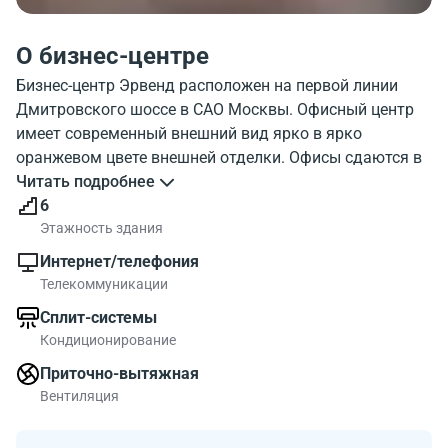
О бизнес-центре
Бизнес-центр Эрвенд расположен на первой линии
Дмитровского шоссе в САО Москвы. Офисный центр
имеет современный внешний вид ярко в ярко
оранжевом цвете внешней отделки. Офисы сдаются в
аренду в данном объекте от 100 м2. В бц Дмитровское
Читать подробнее
шоссе 100 корпус 2 имеется кафе, ресторан, отделение
6
банка.
Этажность здания
Интернет/телефония
Телекоммуникации
Сплит-системы
Кондиционирование
Приточно-вытяжная
Вентиляция