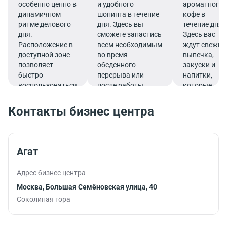
особенно ценно в
и удобного
ароматного
динамичном
шопинга в течение
кофе в
ритме делового
дня. Здесь вы
течение дня.
дня.
сможете запастись
Здесь вас
Расположение в
всем необходимым
ждут свежие
доступной зоне
во время
выпечка,
позволяет
обеденного
закуски и
быстро
перерыва или
напитки,
воспользоваться
после работы.
которые
услугами банка.
подарят
заряд
Контакты бизнес центра
бодрости и
помогут
продуктивно
продолжить
Агат
работу.
Адрес бизнес центра
Москва, Большая Семёновская улица, 40
Соколиная гора