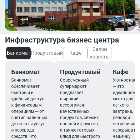
Инфраструктура бизнес центра
Салон
Банкомат
Продуктовый
Кафе
красоты
Банкомат
Продуктовый
Кафе
Банкомат
Современный
Уютное кафе
обеспечивает
супермаркет
— это
быстрый и
предлагает
идеальное
удобный доступ
широкий
место для
к финансовым
ассортимент
легкого
операциям — от
качественных
завтрака,
снятия наличных
продуктов, свежих
деловой
до оплаты услуг
овощей и фруктов,
встречи или
и перевода
а также готовых
перерыва на
средств, что
блюд для быстрого
чашечку