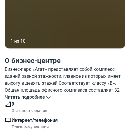
1 из 10
О бизнес-центре
Бизнес-парк «Агат» представляет собой комплекс
зданий разной этажности, главное из которых имеет
высоту в девять этажей.Соответствует классу «В».
Общая площадь офисного комплекса составляет 32
000 квадратных метров. Адрес центра: г. Москва, ВАО,
Читать подробнее
ул. Б. Семеновская, д. 40.
9
БП «Агат» имеет неплохую транспортную
Этажность здания
доступность,ведь поблизости проходят крупные
Интернет/телефония
городские магистрали – ТТК, Большая Черкизовская
Телекоммуникации