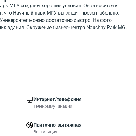
парк МГУ созданы хорошие условия. Он относится к
ует, что Научный парк МГУ выглядит презентабельно.
 Университет можно достаточно быстро. На фото
ик здания. Окружение бизнес-центра Nauchny Park MGU
. В районе БЦ есть много объектов инфраструктуры
парк МГУ на улице Ивана Франко можно выбрать
й работы.
Интернет/телефония
Телекоммуникации
Приточно-вытяжная
Вентиляция