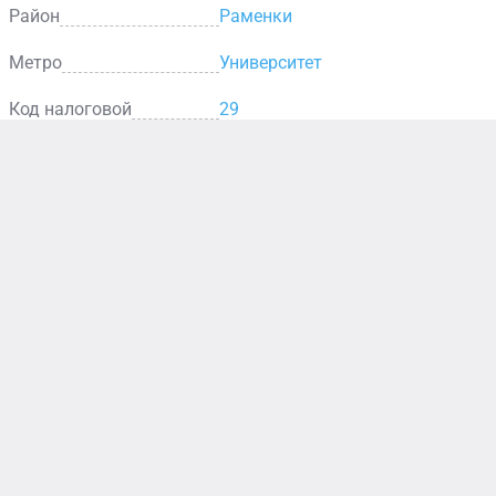
Район
Раменки
Метро
Университет
Код налоговой
29