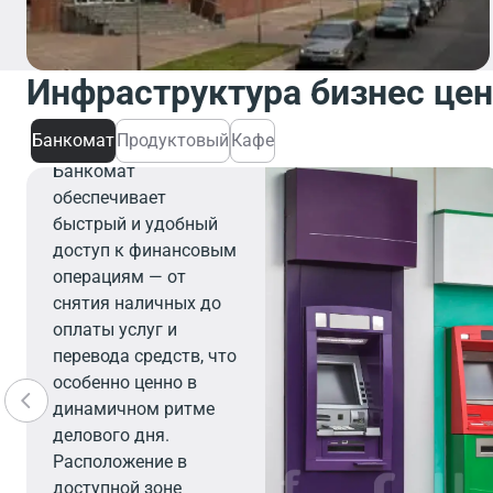
Инфраструктура бизнес це
Банкомат
Банкомат
Продуктовый
Кафе
Банкомат
обеспечивает
быстрый и удобный
доступ к финансовым
операциям — от
снятия наличных до
оплаты услуг и
перевода средств, что
особенно ценно в
динамичном ритме
делового дня.
Расположение в
доступной зоне