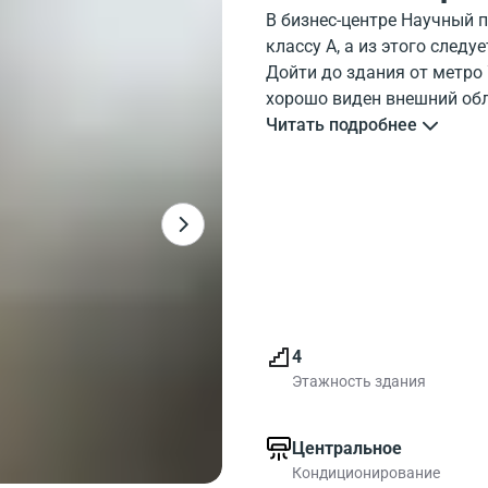
В бизнес-центре Научный 
классу A, а из этого след
Дойти до здания от метро
хорошо виден внешний обл
хорошо показано на карте
Читать подробнее
В бизнес-центре Научный 
помещения для комфортно
4
Этажность здания
Центральное
Кондиционирование