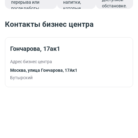
перерыва или
напитки,
обстановке.
после работы.
которые
подарят
заряд
Контакты бизнес центра
бодрости и
помогут
продуктивно
продолжить
Гончарова, 17ак1
работу.
Адрес бизнес центра
Москва, улица Гончарова, 17Ак1
Бутырский