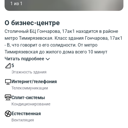
1 из 1
О бизнес-центре
Столичный БЦ Гончарова, 17ак1 находится в районе
метро Тимирязевская. Класс здания Гончарова, 17ак1
- B, что говорит о его солидности. От метро
Тимирязевская до жилого дома всего 10 минут
пешком. В объекте 5 этажей, и паркинг. Внешний вид
Читать подробнее
жилого дома Goncharova, 17ak1 можно посмотреть на
5
фотографии. На городской карте, можно увидеть где
Этажность здания
находится жилой дом Goncharova, 17ak1.
Интернет/телефония
Инфраструктура рядом с бизнес-центром хорошая.
Телекоммуникации
Офисные блоки в БЦ предлагаются до 264.00
Сплит-системы
квадратных метров. Гончарова, 17ак1 выбирают те
Кондиционирование
кто выбирает современные офисы.
Естественная
Вентиляция