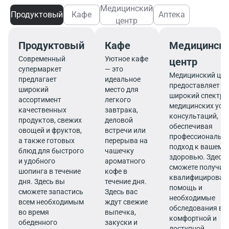
Медицинский
Продуктовый
Кафе
Аптека
центр
Продуктовый
Кафе
Медицинск
Современный
Уютное кафе
центр
супермаркет
— это
Медицинский цен
предлагает
идеальное
предоставляет
широкий
место для
широкий спектр
ассортимент
легкого
медицинских услу
качественных
завтрака,
консультаций,
продуктов, свежих
деловой
обеспечивая
овощей и фруктов,
встречи или
профессиональн
а также готовых
перерыва на
подход к вашему
блюд для быстрого
чашечку
здоровью. Здесь
и удобного
ароматного
сможете получит
шопинга в течение
кофе в
квалифицирован
дня. Здесь вы
течение дня.
помощь и
сможете запастись
Здесь вас
необходимые
всем необходимым
ждут свежие
обследования в
во время
выпечка,
комфортной и
обеденного
закуски и
доступной