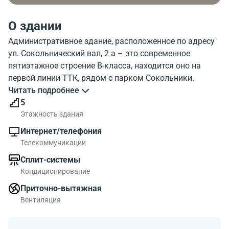
О здании
​Административное здание, расположенное по адресу
ул. Сокольнический вал, 2 а – это современное
пятиэтажное строение В-класса, находится оно на
первой линии ТТК, рядом с парком Сокольники.
Удачное месторасположение бизнес-центра – одно из
Читать подробнее
его главных достоинств, ведь находится строение в
5
деловом, но спокойном районе Сокольники, в
Этажность здания
Восточном округе мегаполиса. Все главные объекты и
Интернет/телефония
центральные районы Москвы – относительно близко,
Телекоммуникации
до них можно быстро доехать без пробок, ведь рядом
Сплит-системы
с бизнес-центром – Садовое кольцо и Третье
Кондиционирование
Транспортное кольцо. До станции метро Сокольники –
двадцать минут спокойным шагом.
Приточно-вытяжная
Благодаря местонахождению на ТТК бизнес-центр
Вентиляция
имеет удобный подъезд, презентабельную входную
группу. Есть уютный внутренний дворик. Обширная