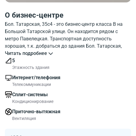
О бизнес-центре
Бол. Татарская, 35с4 - это бизнес-центр класса B на
Большой Татарской улице. Он находится рядом с
метро Павелецкая. Транспортная доступность
хорошая, т.к. добраться до здания Бол. Татарская,
35с4 можно пешком за 10 минут. На фото, показано
Читать подробнее
как выглядит бизнес-центр Bol. Tatarskaya 35s4. С
5
какими учреждениями расположен рядом бизнес-
Этажность здания
центр Бол. Татарская, 35с4 можно посмотреть на
Интернет/телефония
карте. Бол. Татарская, 35с4 обладает хорошей
Телекоммуникации
инфраструктурой. Посмотрите где расположен бизнес-
Сплит-системы
центр на карте, и инфраструктуру района около
Кондиционирование
бизнес-центра.
Относится здание к классу B поэтому работать в БЦ
Приточно-вытяжная
Бол. Татарская, 35с4 будет комфортно. Общая
Вентиляция
площадь бизнес-центра 6305 метров квадратных.
Метраж помещений в БЦ до 6305.00 метров