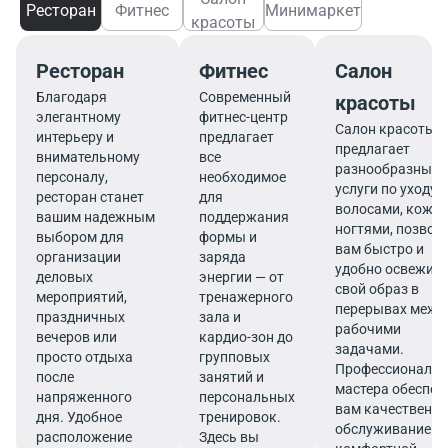
Ресторан
Фитнес
Минимаркет
красоты
Ресторан
Фитнес
Салон
Благодаря
Современный
красоты
элегантному
фитнес-центр
Салон красоты
интерьеру и
предлагает
предлагает
внимательному
все
разнообразные
персоналу,
необходимое
услуги по уходу 
ресторан станет
для
волосами, кожей
вашим надежным
поддержания
ногтями, позвол
выбором для
формы и
вам быстро и
организации
заряда
удобно освежит
деловых
энергии — от
свой образ в
мероприятий,
тренажерного
перерывах межд
праздничных
зала и
рабочими
вечеров или
кардио-зон до
задачами.
просто отдыха
групповых
Профессиональ
после
занятий и
мастера обеспеч
напряженного
персональных
вам качественно
дня. Удобное
тренировок.
обслуживание в
расположение
Здесь вы