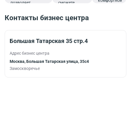
комфортной
позволяет
сможете
атмосфере.
совмещать
эффективно
гастрономическое
совмещать
Контакты бизнес центра
удовольствие с
работу и
эффективным
спорт,
рабочим
тренируясь во
графиком.
время
Большая Татарская 35 стр.4
обеденного
перерыва или
Адрес бизнес центра
после
рабочего дня.
Москва, Большая Татарская улица, 35с4
Замоскворечье