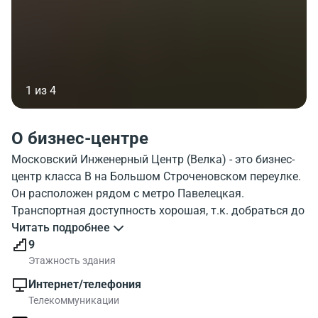
1 из 4
О бизнес-центре
Московский Инженерный Центр (Велка) - это бизнес-
центр класса B на Большом Строченовском переулке.
Он расположен рядом с метро Павелецкая.
Транспортная доступность хорошая, т.к. добраться до
здания Московский Инженерный Центр (Велка) можно
Читать подробнее
пешком за 7 минут. В объекте 9 этажей, и парковка.
9
Внешний вид бизнес-центра Moskovskiy Inzhenernyy
Этажность здания
Tsentr (Velka) можно посмотреть на фото. На
Интернет/телефония
московской карте, можно ознакомиться с районом
Телекоммуникации
где находится бизнес-центр Moskovskiy Inzhenernyy