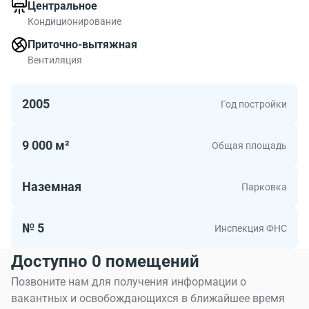
Центральное
Tsentr (Velka). Инфраструктура в районе бизнес-центра
Кондиционирование
стандартная.
Приточно-вытяжная
Всего коммерческих площадей в БЦ Московский
Вентиляция
Инженерный Центр (Велка) м2. В БЦ Московский
Инженерный Центр (Велка) есть офисы площадью от
2005
Год постройки
138.00 до 233.00 метров квадратных. Если Вы
подбираете себе офисное помещение в столице
обратите внимание на БЦ Московский Инженерный
9 000 м²
Общая площадь
Центр (Велка).
Наземная
Парковка
№ 5
Инспекция ФНС
Доступно 0 помещений
Позвоните нам для получения информации о
вакантных и освобождающихся в ближайшее время