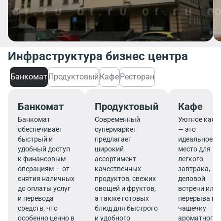
Инфраструктура бизнес центра
Банкомат
Продуктовый
Кафе
Ресторан
Банкомат
Продуктовый
Кафе
Банкомат
Современный
Уютное кафе
обеспечивает
супермаркет
— это
быстрый и
предлагает
идеальное
удобный доступ
широкий
место для
к финансовым
ассортимент
легкого
операциям — от
качественных
завтрака,
снятия наличных
продуктов, свежих
деловой
до оплаты услуг
овощей и фруктов,
встречи или
и перевода
а также готовых
перерыва на
средств, что
блюд для быстрого
чашечку
особенно ценно в
и удобного
ароматного