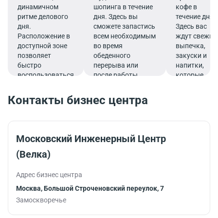
динамичном
шопинга в течение
кофе в
ритме делового
дня. Здесь вы
течение дня.
дня.
сможете запастись
Здесь вас
Расположение в
всем необходимым
ждут свежие
доступной зоне
во время
выпечка,
позволяет
обеденного
закуски и
быстро
перерыва или
напитки,
воспользоваться
после работы.
которые
услугами банка.
подарят
заряд
Контакты бизнес центра
бодрости и
помогут
продуктивно
продолжить
Московский Инженерный Центр
работу.
(Велка)
Адрес бизнес центра
Москва, Большой Строченовский переулок, 7
Замоскворечье