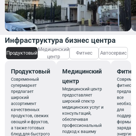
Инфраструктура бизнес центра
Медицинский
Продуктовый
Фитнес
Автосервис
центр
Продуктовый
Медицинский
Фитне
Современный
Совреме
центр
супермаркет
фитнес-ц
Медицинский центр
предлагает
предлага
предоставляет
широкий
все
широкий спектр
ассортимент
необход
медицинских услуг и
качественных
для
консультаций,
продуктов, свежих
поддерж
обеспечивая
овощей и фруктов,
формы и
профессиональный
а также готовых
заряда
подход к вашему
блюд для быстрого
энергии 