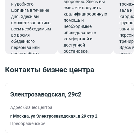
здоровью. Здесь вы
и удобного
тренажер
сможете получить
шопинга в течение
зала и
квалифицированную
дня. Здесь вы
кардио-з
помощь и
сможете запастись
группов
необходимые
всем необходимым
занятий 
обследования в
во время
персона
комфортной и
обеденного
трениров
доступной
перерыва или
Здесь вы
обстановке.
после работы.
сможете
эффекти
совмеща
Контакты бизнес центра
работу и
спорт,
тренируя
время
Электрозаводская, 29с2
обеденно
перерыва
Адрес бизнес центра
после
рабочего
г Москва, ул Электрозаводская, д 29 стр 2
Преображенское