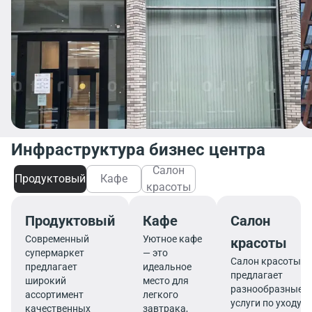
Инфраструктура бизнес центра
Салон
Продуктовый
Кафе
красоты
Продуктовый
Кафе
Салон
Современный
Уютное кафе
красоты
супермаркет
— это
Салон красоты
предлагает
идеальное
предлагает
широкий
место для
разнообразные
ассортимент
легкого
услуги по уходу з
качественных
завтрака,