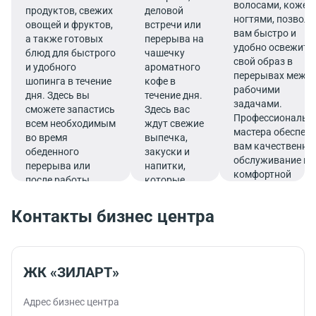
волосами, кожей 
продуктов, свежих
деловой
ногтями, позволя
овощей и фруктов,
встречи или
вам быстро и
а также готовых
перерыва на
удобно освежить
блюд для быстрого
чашечку
свой образ в
и удобного
ароматного
перерывах межд
шопинга в течение
кофе в
рабочими
дня. Здесь вы
течение дня.
задачами.
сможете запастись
Здесь вас
Профессиональн
всем необходимым
ждут свежие
мастера обеспеч
во время
выпечка,
вам качественно
обеденного
закуски и
обслуживание в
перерыва или
напитки,
комфортной
после работы.
которые
атмосфере.
подарят
заряд
Контакты бизнес центра
бодрости и
помогут
продуктивно
продолжить
ЖК «ЗИЛАРТ»
работу.
Адрес бизнес центра