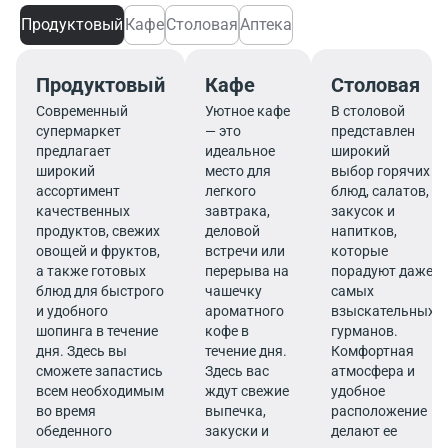
Продуктовый
Кафе
Столовая
Аптека
Продуктовый
Кафе
Столовая
Современный
Уютное кафе
В столовой
супермаркет
— это
представлен
предлагает
идеальное
широкий
широкий
место для
выбор горячих
ассортимент
легкого
блюд, салатов,
качественных
завтрака,
закусок и
продуктов, свежих
деловой
напитков,
овощей и фруктов,
встречи или
которые
а также готовых
перерыва на
порадуют даже
блюд для быстрого
чашечку
самых
и удобного
ароматного
взыскательных
шопинга в течение
кофе в
гурманов.
дня. Здесь вы
течение дня.
Комфортная
сможете запастись
Здесь вас
атмосфера и
всем необходимым
ждут свежие
удобное
во время
выпечка,
расположение
обеденного
закуски и
делают ее