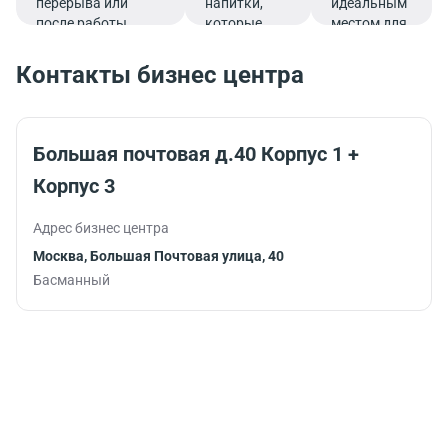
перерыва или
напитки,
идеальным
после работы.
которые
местом для
подарят
перерыва,
заряд
позволяя
Контакты бизнес центра
бодрости и
быстро
помогут
восстановить
продуктивно
силы и
продолжить
вернуться к
Большая почтовая д.40 Корпус 1 +
работу.
работе с новой
Корпус 3
энергией.
Адрес бизнес центра
Москва, Большая Почтовая улица, 40
Басманный